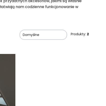
k przydatnych akcesoriów, jakimi są właśnie
e ułatwiają nam codzienne funkcjonowanie w
Produkty:
2
Domyślne