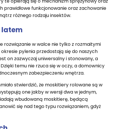
ery te opierają się o mechanizm sprężynowy oraz
ch prawidłowe funkcjonowanie oraz zachowanie
nątrz różnego rodzaju insektów.
a latem
e rozwiązanie w walce nie tylko z rozmaitymi
w okresie pylenia przedostają się do naszych
est on zazwyczaj uniwersalny i stonowany, a
 Dzięki temu nie rzuca się w oczy, a domownicy
jednoczesnym zabezpieczeniu wnętrza.
iało stwierdzić, że moskitiery rolowane są w
ystępują one jakby w wersji dwa w jednym,
siadają wbudowaną moskitierę, będącą
nowić się nad tego typu rozwiązaniem, gdyż
ych