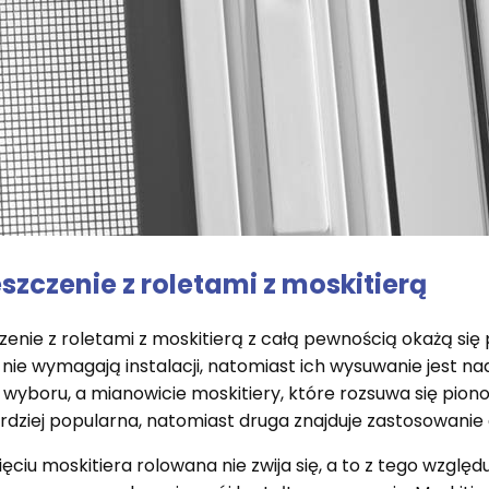
zczenie z roletami z moskitierą
enie z roletami z moskitierą z całą pewnością okażą się
nie wymagają instalacji, natomiast ich wysuwanie jest na
 wyboru, a mianowicie moskitiery, które rozsuwa się pio
ardziej popularna, natomiast druga znajduje zastosowani
ięciu moskitiera rolowana nie zwija się, a to z tego wzglę