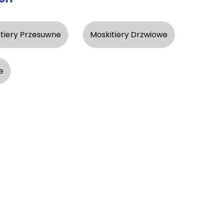
tiery Przesuwne
Moskitiery Drzwiowe
e