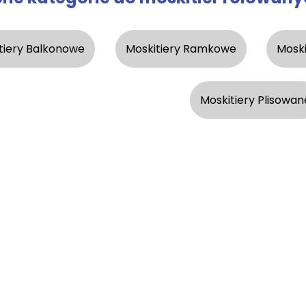
tiery Balkonowe
Moskitiery Ramkowe
Moski
Moskitiery Plisowan