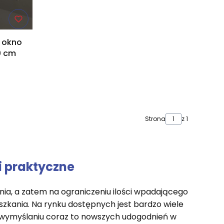
a okno
0 cm
Strona
z 1
i praktyczne
nia, a zatem na ograniczeniu ilości wpadającego
zkania. Na rynku dostępnych jest bardzo wiele
w wymyślaniu coraz to nowszych udogodnień w