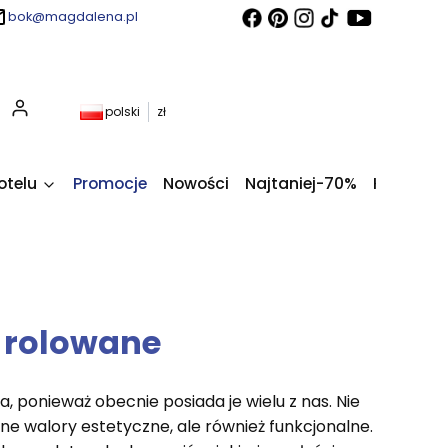
bok@magdalena.pl
Produkty w koszyku: 0. Zobacz szczegóły
polski
zł
otelu
Promocje
Nowości
Najtaniej-70%
Kupony fi
y rolowane
, ponieważ obecnie posiada je wielu z nas. Nie
ne walory estetyczne, ale również funkcjonalne.