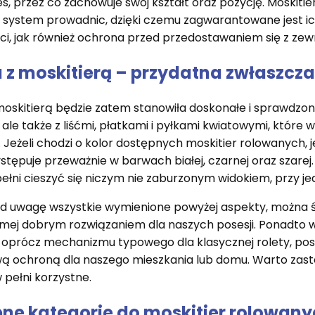
, przez co zachowuje swój kształt oraz pozycję. Moskiti
 system prowadnic, dzięki czemu zagwarantowane jest i
ci, jak również ochrona przed przedostawaniem się z zew
a z moskitierą – przydatna zwłaszcz
moskitierą będzie zatem stanowiła doskonałe i sprawdzon
ale także z liśćmi, płatkami i pyłkami kwiatowymi, które 
 Jeżeli chodzi o kolor dostępnych moskitier rolowanych, j
tępuje przeważnie w barwach białej, czarnej oraz szarej.
łni cieszyć się niczym nie zaburzonym widokiem, przy 
d uwagę wszystkie wymienione powyżej aspekty, można śm
mej dobrym rozwiązaniem dla naszych posesji. Ponadto w
 oprócz mechanizmu typowego dla klasycznej rolety, po
 ochroną dla naszego mieszkania lub domu. Warto zasta
w pełni korzystne.
ne kategorie do moskitier rolowan