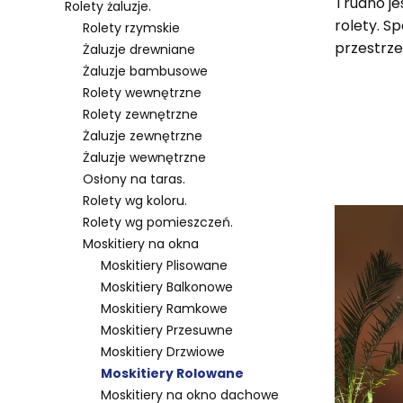
Trudno je
Rolety żaluzje.
rolety. S
Rolety rzymskie
przestrze
Żaluzje drewniane
Żaluzje bambusowe
Rolety wewnętrzne
Rolety zewnętrzne
Żaluzje zewnętrzne
Żaluzje wewnętrzne
Lista 
Osłony na taras.
Rolety wg koloru.
Rolety wg pomieszczeń.
Moskitiery na okna
Moskitiery Plisowane
Moskitiery Balkonowe
Moskitiery Ramkowe
Moskitiery Przesuwne
Moskitiery Drzwiowe
Moskitiery Rolowane
Moskitiery na okno dachowe