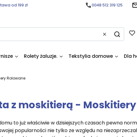
awa od 199 zł
0048 512 319 125
Wyczyść
Szukaj
rnisze
Rolety żaluzje.
Tekstylia domowe
Dla h
iery Rolowane
ta z moskitierą - Moskitier
domu to już właściwie w dzisiejszych czasach pewna norma
swojej popularności nie tylko ze względu na niezaprzeczal