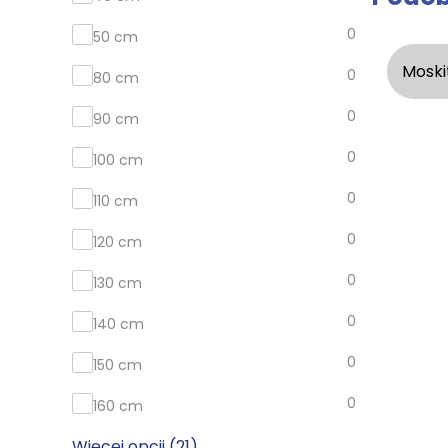
0
50 cm
Moski
0
80 cm
0
90 cm
0
100 cm
0
110 cm
0
120 cm
0
130 cm
0
140 cm
0
150 cm
0
160 cm
Więcej opcji (21)