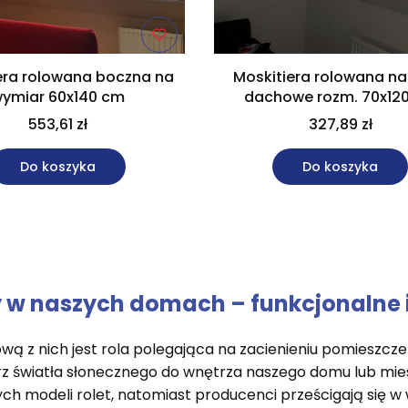
era rolowana boczna na
Moskitiera rolowana n
ymiar 60x140 cm
dachowe rozm. 70x12
553,61 zł
327,89 zł
Do koszyka
Do koszyka
y w naszych domach – funkcjonalne 
ą z nich jest rola polegająca na zacienieniu pomieszcze
z światła słonecznego do wnętrza naszego domu lub mies
ch modeli rolet, natomiast producenci prześcigają się 