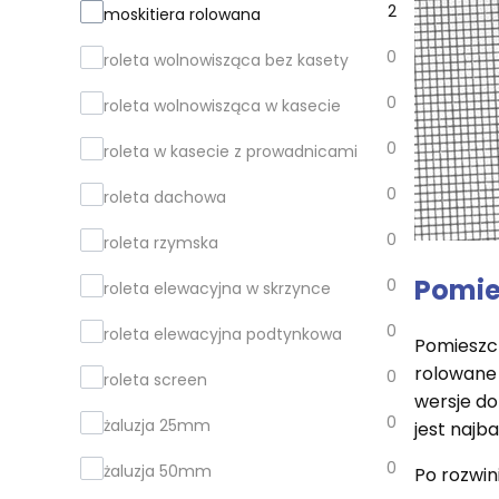
Rodzaj produktu
2
moskitiera rolowana
0
roleta wolnowisząca bez kasety
0
roleta wolnowisząca w kasecie
0
roleta w kasecie z prowadnicami
0
roleta dachowa
0
roleta rzymska
Pomies
0
roleta elewacyjna w skrzynce
0
roleta elewacyjna podtynkowa
Pomieszcz
rolowane 
0
roleta screen
wersje do
0
żaluzja 25mm
jest najb
0
żaluzja 50mm
Po rozwin