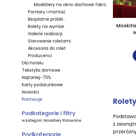
Moskitiery na okno dachowe fakro
Pomiary i montaż.
Bezpłatne próbki .
Moskiti
Rolety na wymiar
w
Galerie realizacji.
Sterowanie roletami.
Akcesoria do rolet
Producenci
Dla hotelu
Tekstylia domowe
Najtaniej-70%
Karty podarunkowe
Nowości
Promocje
Rolet
Koniec menu
Podkategorie i filtry
Podstawow
w kategorii: Moskitiery Rolowane
z zewnątr
przeróżny
Podkategorie