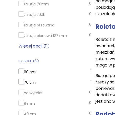
na magnes
0
żaluzja 70mm
posiadają
szczelnoś
0
żaluzja JUUN
0
Rolet
żaluzja plisowana
0
żaluzja pionowa 127 mm
Roleta z 
owadami, 
Więcej opcji (11)
mieszkań.
zatem wys
SZEROKOŚĆ
mogą w pe
Szerokość
1
60 cm
Biorąc po
1
rzeczy sa
70 cm
ponieważ
0
na wymiar
dodatkową
jest ono 
0
8 mm
Podob
0
40 cm