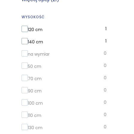
WYSOKOŚĆ
Wysokość
1
120 cm
1
140 cm
0
na wymiar
0
50 cm
0
70 cm
0
90 cm
0
100 cm
0
110 cm
0
130 cm