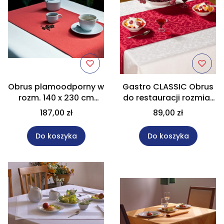
Obrus plamoodporny w
Gastro CLASSIC Obrus
rozm. 140 x 230 cm
do restauracji rozmiar
Gastro HT
140x140 cm
187,00 zł
89,00 zł
Do koszyka
Do koszyka