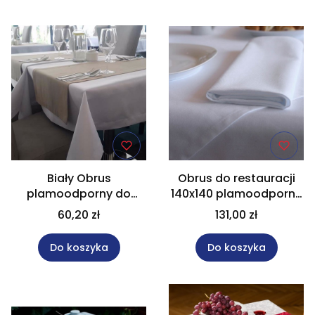
Lista produktów
Biały Obrus
Obrus do restauracji
plamoodporny do
140x140 plamoodporny
restauracji 140x140
Gastro HT
60,20 zł
131,00 zł
Do koszyka
Do koszyka