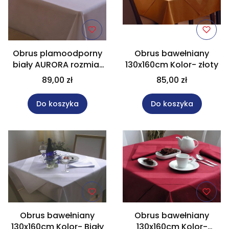
Obrus plamoodporny
Obrus bawełniany
biały AURORA rozmiar
130x160cm Kolor- złoty
140x140 cm
89,00 zł
85,00 zł
Do koszyka
Do koszyka
Obrus bawełniany
Obrus bawełniany
130x160cm Kolor- Biały
130x160cm Kolor-