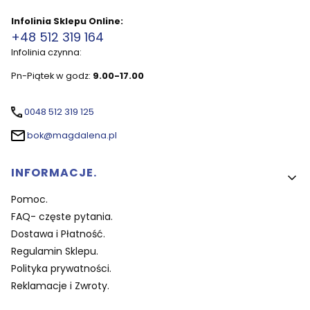
Infolinia Sklepu Online:
+48 512 319 164
Infolinia czynna:
Pn-Piątek w godz:
9.00-17.00
0048 512 319 125
bok@magdalena.pl
Linki w stopce
INFORMACJE.
Pomoc.
FAQ- częste pytania.
Dostawa i Płatność.
Regulamin Sklepu.
Polityka prywatności.
Reklamacje i Zwroty.