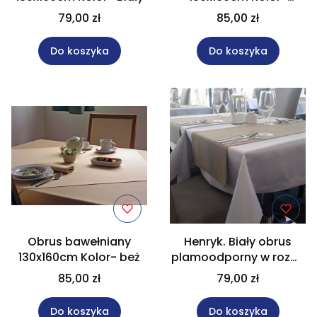
bordo
79,00 zł
85,00 zł
Do koszyka
Do koszyka
Obrus bawełniany
Henryk. Biały obrus
130x160cm Kolor- beż
plamoodporny w rozm.
120 x 160 cm
85,00 zł
79,00 zł
Do koszyka
Do koszyka