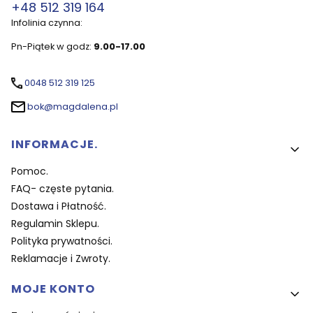
+48 512 319 164
Infolinia czynna:
Pn-Piątek w godz:
9.00-17.00
0048 512 319 125
bok@magdalena.pl
Linki w stopce
INFORMACJE.
Pomoc.
FAQ- częste pytania.
Dostawa i Płatność.
Regulamin Sklepu.
Polityka prywatności.
Reklamacje i Zwroty.
MOJE KONTO