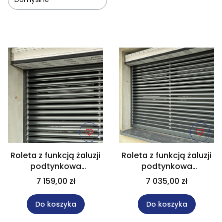
Lista produktów
Roleta z funkcją żaluzji
Roleta z funkcją żaluzji
podtynkowa
podtynkowa
Bubendorff 160x160 cm
Bubendorff 300x280
7 159,00 zł
7 035,00 zł
Tradi iD4 Solar
cm Tradi iD4 Hybrid
Do koszyka
Do koszyka