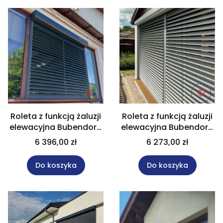
Roleta z funkcją żaluzji
Roleta z funkcją żaluzji
elewacyjna Bubendorff
elewacyjna Bubendorff
160x160 cm Mono iD4
300x300 cm Mono iD4
6 396,00 zł
6 273,00 zł
Solar
Hybrid
Do koszyka
Do koszyka