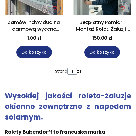
Zamów Indywidualną
Bezpłatny Pomiar i
darmową wycene
Montaż Rolet, Żaluzji i
żaluzji fasadowych na
Pergol | Super Salon
1,00 zł
150,00 zł
wymiar. Formularz.
Anwis | Magdalena24
Do koszyka
Do koszyka
Strona
z 1
Wysokiej jakości roleto-żaluzje
okienne zewnętrzne z napędem
solarnym.
Rolety Bubendorff to francuska marka