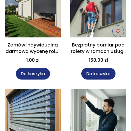
Zamów Indywidualną
Bezpłatny pomiar pod
darmowa wycenę rolet
rolety w ramach uslugi.
screen na wymiar.
1,00 zł
150,00 zł
Formularz.
Do koszyka
Do koszyka