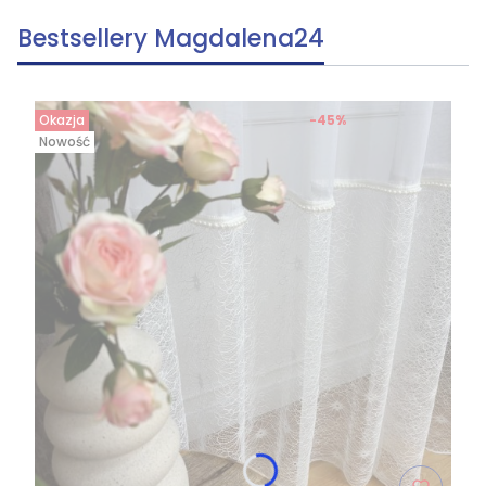
Bestsellery Magdalena24
Okazja
-45%
Nowość