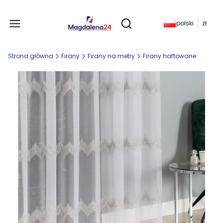
Produkty w koszyku: 
polski
zł
Otwórz wyszukiwarkę
Strona główna
Firany
Firany na metry
Firany haftowane