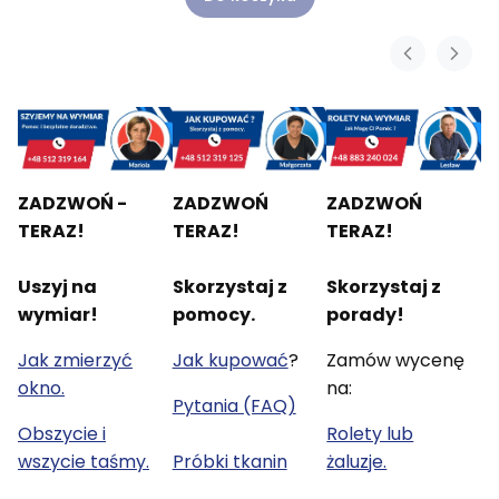
ZADZWOŃ -
ZADZWOŃ
ZADZWOŃ
TERAZ!
TERAZ!
TERAZ!
Uszyj na
Skorzystaj z
Skorzystaj z
wymiar!
pomocy.
porady!
Jak zmierzyć
Jak kupować
?
Zamów wycenę
okno.
na:
Pytania (FAQ)
Obszycie i
Rolety lub
wszycie taśmy.
Próbki tkanin
żaluzje.