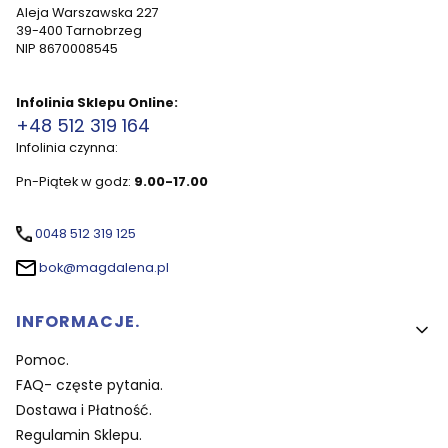
Aleja Warszawska 227
39-400 Tarnobrzeg
NIP 8670008545
Infolinia Sklepu Online:
+48 512 319 164
Infolinia czynna:
Pn-Piątek w godz:
9.00-17.00
0048 512 319 125
bok@magdalena.pl
Linki w stopce
INFORMACJE.
Pomoc.
FAQ- częste pytania.
Dostawa i Płatność.
Regulamin Sklepu.