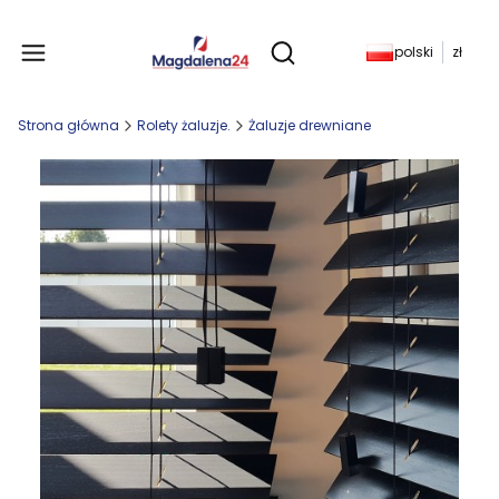
Produkty w koszyku: 
polski
zł
Otwórz wyszukiwarkę
Strona główna
Rolety żaluzje.
Żaluzje drewniane