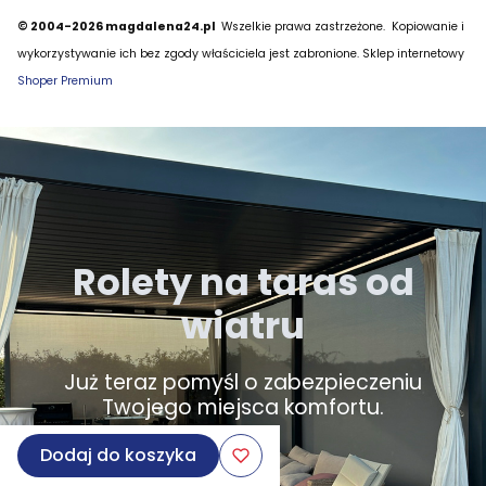
© 2004-2026 magdalena24.pl
Wszelkie prawa zastrzeżone.
Kopiowanie i
wykorzystywanie ich bez zgody właściciela jest zabronione. Sklep internetowy
Shoper Premium
Rolety na taras od
wiatru
Już teraz pomyśl o zabezpieczeniu
Twojego miejsca komfortu.
Dodaj do koszyka