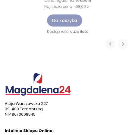
Cena regularna:
108,00 zł
Najniższa cena:
108,00 zł
Do koszyka
Dostępność:
duża ilość
Aleja Warszawska 227
39-400 Tarnobrzeg
NIP 8670008545
Infolinia Sklepu Online: