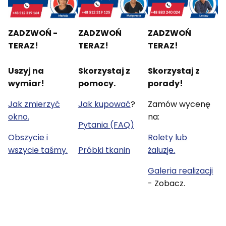
ZADZWOŃ -
ZADZWOŃ
ZADZWOŃ
TERAZ!
TERAZ!
TERAZ!
Uszyj na
Skorzystaj z
Skorzystaj z
wymiar!
pomocy.
porady!
Jak zmierzyć
Jak kupować
?
Zamów wycenę
okno.
na:
Pytania (FAQ)
Obszycie i
Rolety lub
wszycie taśmy.
Próbki tkanin
żaluzje.
Galeria realizacji
- Zobacz.