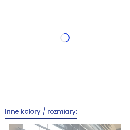
*
szer. (140 cm) x wys. (300 cm)
Wybierz
*
Rodzaj napędu.
Wybierz
*
Sterowanie
Wybierz
Do wybranego rozmiaru- wpisz szer. x wys. rozmiar.
Opcjonalne
Inne kolory / rozmiary: