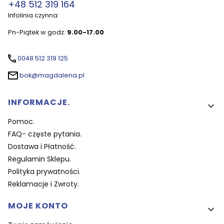
+48 512 319 164
Infolinia czynna:
Pn-Piątek w godz:
9.00-17.00
0048 512 319 125
bok@magdalena.pl
Linki w stopce
INFORMACJE.
Pomoc.
FAQ- częste pytania.
Dostawa i Płatność.
Regulamin Sklepu.
Polityka prywatności.
Reklamacje i Zwroty.
MOJE KONTO