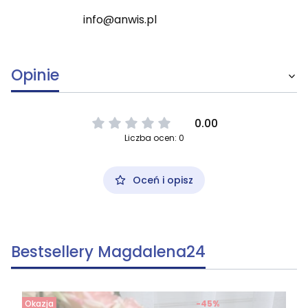
info@anwis.pl
Opinie
0.00
Liczba ocen: 0
Oceń i opisz
Bestsellery Magdalena24
Okazja
-45%