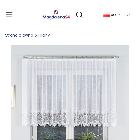
Produkty w koszyku: 
polski
zł
Otwórz wyszukiwarkę
Strona główna
Firany