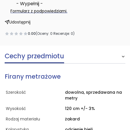
- Wypełnij -
.
Formularz z podpowiedziami
Udostępnij
0.00
(Oceny: 0 Recenzje: 0)
Cechy przedmiotu
Firany metrażowe
Szerokość
dowolna, sprzedawana na
metry
Wysokość
120 cm +/- 3%
Rodzaj materiału
żakard
Kolorystyka
odcienie bieli