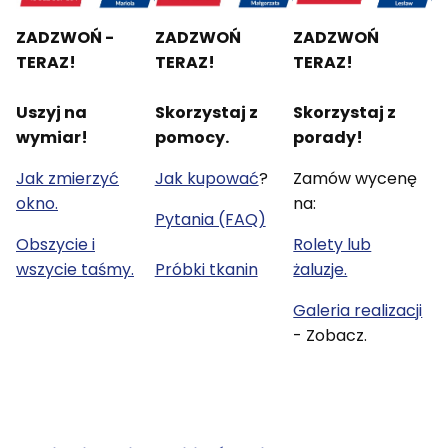
ZADZWOŃ -
ZADZWOŃ
ZADZWOŃ
TERAZ!
TERAZ!
TERAZ!
Uszyj na
Skorzystaj z
Skorzystaj z
wymiar!
pomocy.
porady!
Jak zmierzyć
Jak kupować
?
Zamów wycenę
okno.
na:
Pytania (FAQ)
Obszycie i
Rolety lub
wszycie taśmy.
Próbki tkanin
żaluzje.
Galeria realizacji
- Zobacz.