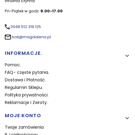
Infolinia czynna:
Pn-Piątek w godz:
9.00-17.00
0048 512 319 125
bok@magdalena.pl
Linki w stopce
INFORMACJE.
Pomoc.
FAQ- częste pytania.
Dostawa i Płatność.
Regulamin Sklepu.
Polityka prywatności.
Reklamacje i Zwroty.
MOJE KONTO
Twoje zamówienia
P. Lojalnościowy.