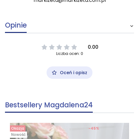
markizeta@markizeta.com.pl
Opinie
0.00
Liczba ocen: 0
Oceń i opisz
Bestsellery Magdalena24
Okazja
-45%
Nowość