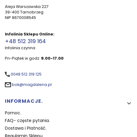
Aleja Warszawska 227
39-400 Tarnobrzeg
NIP 8670008545
Infolinia Sklepu Online:
+48 512 319 164
Infolinia czynna:
Pn-Piątek w godz:
9.00-17.00
0048 512 319 125
bok@magdalena.pl
Linki w stopce
INFORMACJE.
Pomoc.
FAQ- częste pytania.
Dostawa i Płatność.
Regulamin Sklepu.