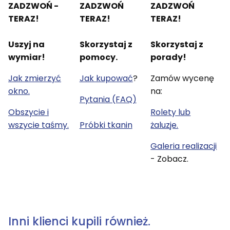
ZADZWOŃ -
ZADZWOŃ
ZADZWOŃ
TERAZ!
TERAZ!
TERAZ!
Uszyj na
Skorzystaj z
Skorzystaj z
wymiar!
pomocy.
porady!
Jak zmierzyć
Jak kupować
?
Zamów wycenę
okno.
na:
Pytania (FAQ)
Obszycie i
Rolety lub
wszycie taśmy.
Próbki tkanin
żaluzje.
Galeria realizacji
- Zobacz.
Inni klienci kupili również.