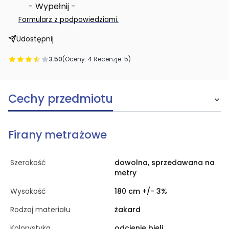
- Wypełnij -
.
Formularz z podpowiedziami
Udostępnij
3.50
(Oceny: 4 Recenzje: 5)
Cechy przedmiotu
Firany metrażowe
Szerokość
dowolna, sprzedawana na
metry
Wysokość
180 cm +/- 3%
Rodzaj materiału
żakard
Kolorystyka
odcienie bieli