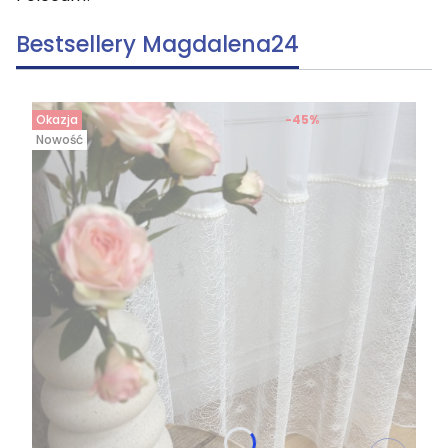
Bestsellery Magdalena24
Okazja
-45%
Nowość