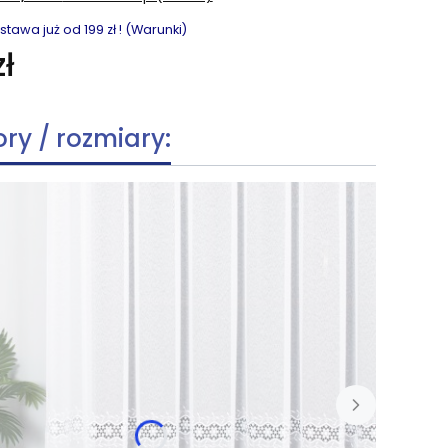
awa już od 199 zł ! (Warunki)
ł
ory / rozmiary: