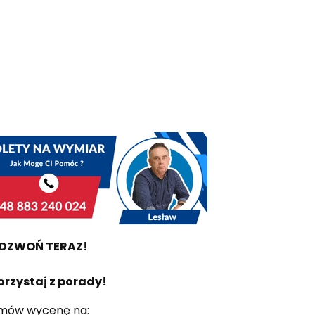
DZWOŃ TERAZ!
orzystaj z porady!
mów wycenę na: