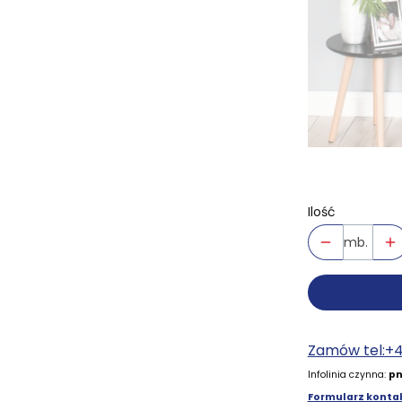
Ilość
mb.
Zamów tel:+
Infolinia czynna:
pn
Formularz kontak