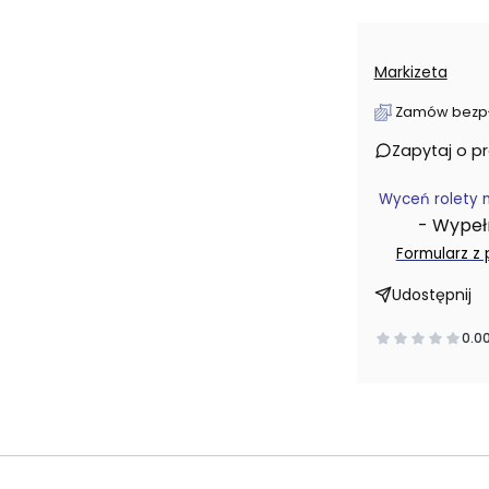
Markizeta
Zamów bezpłat
Zapytaj o p
Wyceń rolety 
- Wypełni
Formularz z
Udostępnij
0.0