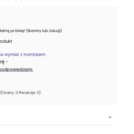
ną próbkę! (tkaniny lub żaluzji)
rodukt
na wymiar z montażem
j -
.
 podpowiedziami
0
(Oceny: 0 Recenzje: 0)