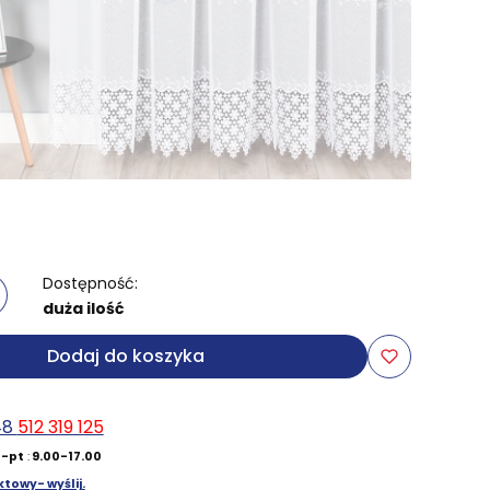
Dostępność:
duża ilość
Dodaj do koszyka
48
512 319 125
-pt
:
9.00-17.00
towy- wyślij.