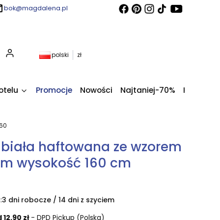
bok@magdalena.pl
Produkty w koszyku: 0. Zobacz szczegóły
polski
zł
otelu
Promocje
Nowości
Najtaniej-70%
Kupony fi
060
 biała haftowana ze wzorem
m wysokość 160 cm
0
:
3 dni robocze / 14 dni z szyciem
 12,90 zł
- DPD Pickup (Polska)