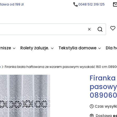
awa od 199 zł
0048 512 319 125
Wyczyść
Szukaj
rnisze
Rolety żaluzje.
Tekstylia domowe
Dla h
e
Firanka biała haftowana ze wzorem pasowym wysokość 160 cm 089
Firanka
pasowy
08906
Czas wysyłki
Dostawa
od