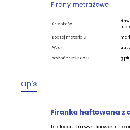
Firany metrażowe
dow
Szerokość
met
Rodzaj materiału
mark
Wzór
pas
Wykończenie dołu
gipi
Opis
Firanka haftowana z 
to elegancka i wyrafinowana dekor