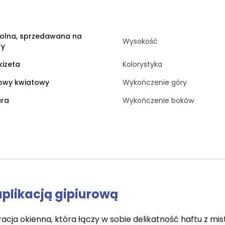
olna, sprzedawana na
Wysokość
ry
izeta
Kolorystyka
owy kwiatowy
Wykończenie góry
ura
Wykończenie boków
aplikacją gipiurową
acja okienna, która łączy w sobie delikatność haftu z m