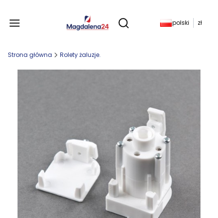
Produkty w koszyku: 
polski
zł
Otwórz wyszukiwarkę
Strona główna
Rolety żaluzje.