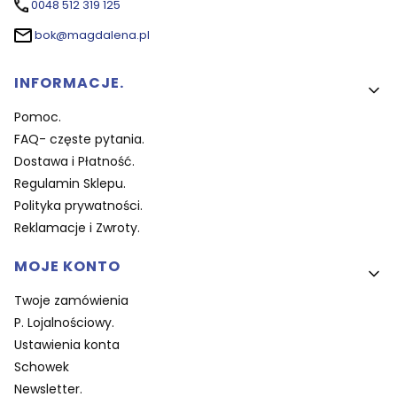
0048 512 319 125
bok@magdalena.pl
Linki w stopce
INFORMACJE.
Pomoc.
FAQ- częste pytania.
Dostawa i Płatność.
Regulamin Sklepu.
Polityka prywatności.
Reklamacje i Zwroty.
MOJE KONTO
Twoje zamówienia
P. Lojalnościowy.
Ustawienia konta
Schowek
Newsletter.