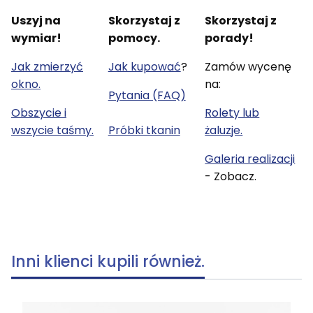
Uszyj na
Skorzystaj z
Skorzystaj z
wymiar!
pomocy.
porady!
Jak zmierzyć
Jak kupować
?
Zamów wycenę
okno.
na:
Pytania (FAQ)
Obszycie i
Rolety lub
wszycie taśmy.
Próbki tkanin
żaluzje.
Galeria realizacji
- Zobacz.
Inni klienci kupili również.