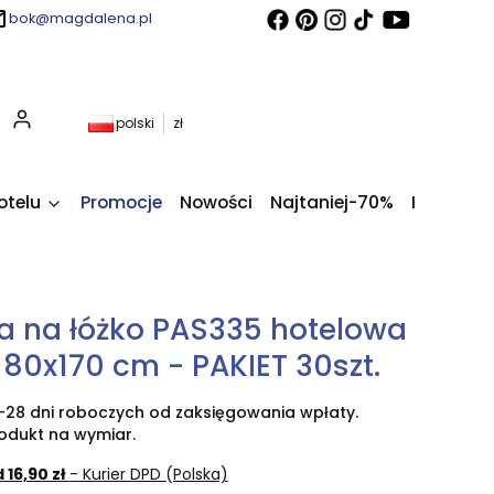
bok@magdalena.pl
Produkty w koszyku: 0. Zobacz szczegóły
polski
zł
otelu
Promocje
Nowości
Najtaniej-70%
Kupony fi
a na łóżko PAS335 hotelowa
 80x170 cm - PAKIET 30szt.
-28 dni roboczych od zaksięgowania wpłaty.
odukt na wymiar.
 16,90 zł
- Kurier DPD (Polska)