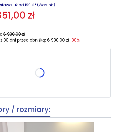
awa już od 199 zł ! (Warunki)
851,00 zł
:
6 930,00 zł
z 30 dni przed obniżką:
6 930,00 zł
-30%
zmiar:
e warianty mogą różnić się ceną
ory / rozmiary: