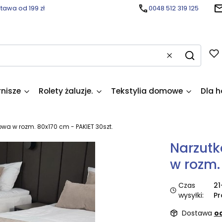
awa od 199 zł
0048 512 319 125
Wyczyść
Szukaj
rnisze
Rolety żaluzje.
Tekstylia domowe
Dla h
owa w rozm. 80x170 cm - PAKIET 30szt.
Narzutk
w rozm.
Czas
21
wysyłki:
Pr
Dostawa
od