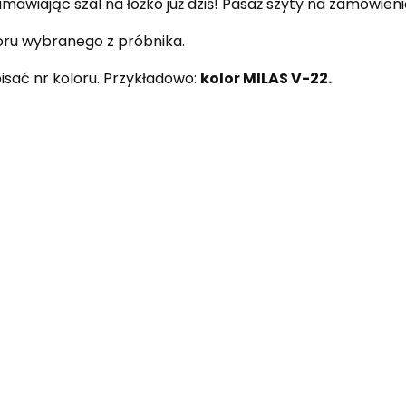
awiając szal na łóżko już dziś! Pasaż szyty na zamówieni
loru wybranego z próbnika.
ać nr koloru. Przykładowo:
kolor MILAS V-22.