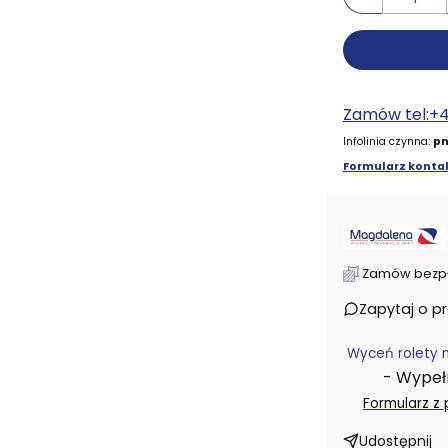
Zamów tel:+
Infolinia czynna:
pn
Formularz kontak
Zamów bezpłat
Zapytaj o p
Wyceń rolety 
- Wypełni
Formularz z
Udostępnij