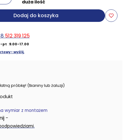
duża ilość
Dodaj do koszyka
48
512 319 125
-pt
:
9.00-17.00
towy- wyślij.
ną próbkę! (tkaniny lub żaluzji)
rodukt
na wymiar z montażem
j -
.
 podpowiedziami