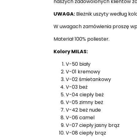
naszych zadowolonych klientów zam
UWAGA:
Bieżnik uszyty według ko
W uwagach zamówienia proszę wpis
Materiał 100% poliester.
Kolory MILAS:
V-50 biały
V-01 kremowy
V-02 śmietankowy
V-03 beż
V-04 ciepły beż
V-05 zimny beż
V-42 beż nude
V-06 camel
V-07 ciepły jasny brąz
V-08 ciepły brąz