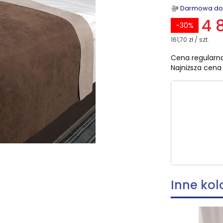
Darmowa dost
4 
-30%
161,70 zł / szt.
Cena regularna
Najniższa cena 
Wybierz ro
Poszczególn
*
Rozmiar
Wybierz
Inne kol