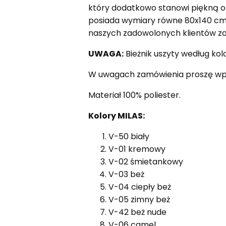
który dodatkowo stanowi piękną o
posiada wymiary równe 80x140 cm, 
naszych zadowolonych klientów zam
UWAGA:
Bieżnik uszyty według ko
W uwagach zamówienia proszę wpis
Materiał 100% poliester.
Kolory MILAS:
V-50 biały
V-01 kremowy
V-02 śmietankowy
V-03 beż
V-04 ciepły beż
V-05 zimny beż
V-42 beż nude
V-06 camel