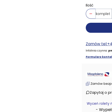
Ilość
komplet
Zamów tel:+
Infolinia czynna:
pn
Formularz kontak
Zamów bezpłat
Zapytaj o p
Wyceń rolety 
- Wypełni