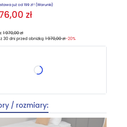
awa już od 199 zł ! (Warunki)
76,00 zł
:
1 970,00 zł
z 30 dni przed obniżką:
1 970,00 zł
-20%
zmiar:
e warianty mogą różnić się ceną
ory / rozmiary: