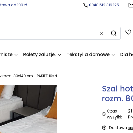
awa od 199 zł
0048 512 319 125
Wyczyść
Szukaj
rnisze
Rolety żaluzje.
Tekstylia domowe
Dla h
 rozm. 80x140 cm - PAKIET 10szt.
Szal ho
rozm. 8
Czas
21
wysyłki:
Pr
Dostawa
od