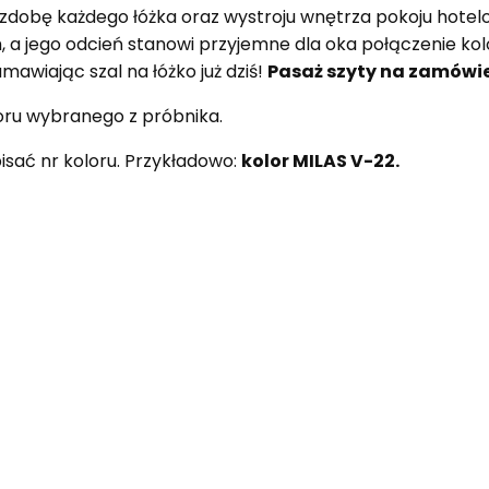
zdobę każdego łóżka oraz wystroju wnętrza pokoju hot
a jego odcień stanowi przyjemne dla oka połączenie kol
awiając szal na łóżko już dziś!
Pasaż szyty na zamówie
loru wybranego z próbnika.
ać nr koloru. Przykładowo:
kolor MILAS V-22.