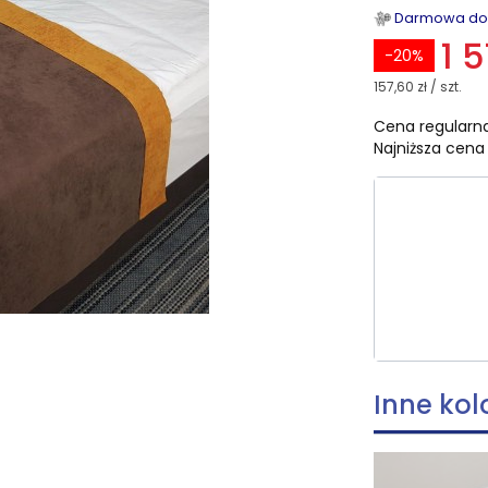
Darmowa dost
1 5
-20%
157,60 zł / szt.
Cena regularna
Najniższa cena 
Wybierz ro
Poszczególn
*
Rozmiar
Wybierz
Inne kol