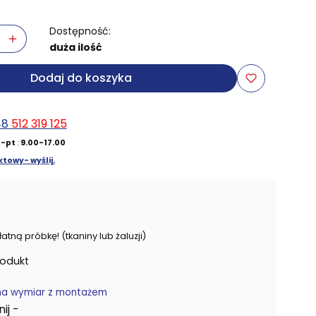
Dostępność:
duża ilość
Dodaj do koszyka
48
512 319 125
-pt
:
9.00-17.00
towy- wyślij.
ną próbkę! (tkaniny lub żaluzji)
rodukt
na wymiar z montażem
j -