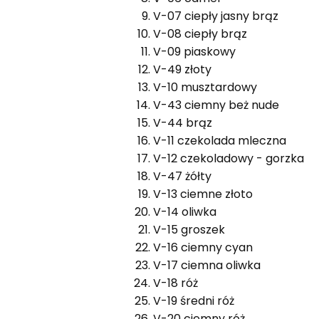
V-07 ciepły jasny brąz
V-08 ciepły brąz
V-09 piaskowy
V-49 złoty
V-10 musztardowy
V-43 ciemny beż nude
V-44 brąz
V-11 czekolada mleczna
V-12 czekoladowy - gorzka
V-47 żółty
V-13 ciemne złoto
V-14 oliwka
V-15 groszek
V-16 ciemny cyan
V-17 ciemna oliwka
V-18 róż
V-19 średni róż
V-20 ciemny róż