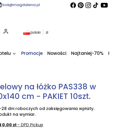
bok@magdalena.pl
Produkty w koszyku: 0. Zobacz szczegóły
polski
zł
otelu
Promocje
Nowości
Najtaniej-70%
Kupony fi
telowy na łóżko PAS338 w
0x140 cm - PAKIET 10szt.
-28 dni roboczych od zaksięgowania wpłaty.
odukt na wymiar.
 0,00 zł
- DPD Pickup