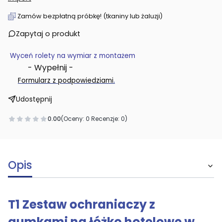
Zamów bezpłatną próbkę! (tkaniny lub żaluzji)
Zapytaj o produkt
Wyceń rolety na wymiar z montażem
- Wypełnij -
.
Formularz z podpowiedziami
Udostępnij
0.00
(Oceny: 0 Recenzje: 0)
Opis
T1 Zestaw ochraniaczy z
gumkami na łóżko hotelowe w