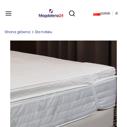
Produkty w koszyku: 
polski
zł
Otwórz wyszukiwarkę
Strona główna
Dla hotelu