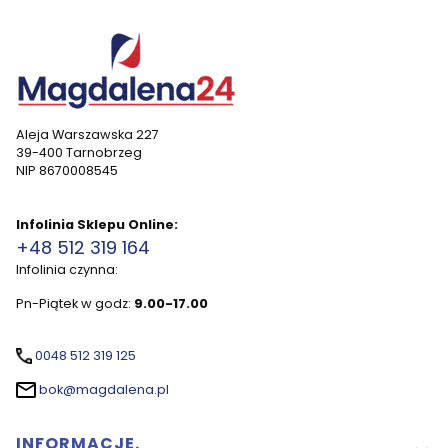
Aleja Warszawska 227
39-400 Tarnobrzeg
NIP 8670008545
Infolinia Sklepu Online:
+48 512 319 164
Infolinia czynna:
Pn-Piątek w godz:
9.00-17.00
0048 512 319 125
bok@magdalena.pl
Linki w stopce
INFORMACJE.