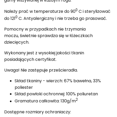
gumy wszywanej w każdym rogu.
0
Należy prać w temperaturze do 90
C i sterylizować
0
do 121
C. Antyalergiczny i nie trzeba go prasować.
Pomocny w przypadkach nie trzymania
moczu, świetnie sprawdza się w łóżeczkach
dziecięcych.
Wykonany jest z wysokiej jakości tkanin
posiadających certyfikat.
Uwaga! Nie zastępuje prześcieradła.
Skład tkaniny - wierzch: 67% bawełna, 33%
poliester
Skład powłoki ochronnej: 100% poliuretan
2
Gramatura całkowita: 130g/m
Dostępne rozmiary ochraniaczy: