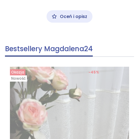
Oceń i opisz
Bestsellery Magdalena24
Okazja
-45%
Nowość