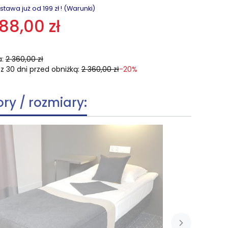
awa już od 199 zł ! (Warunki)
888,00 zł
:
2 360,00 zł
z 30 dni przed obniżką:
2 360,00 zł
-20%
ory / rozmiary: