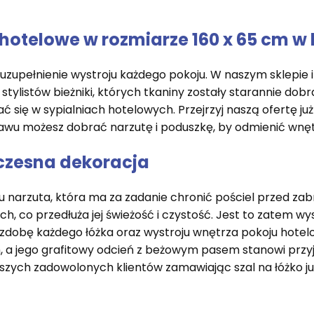
 hotelowe w rozmiarze 160 x 65 cm w 
e uzupełnienie wystroju każdego pokoju. W naszym sklepi
stylistów bieżniki, których tkaniny zostały starannie dob
ć się w sypialniach hotelowych. Przejrzyj naszą ofertę już 
tawu możesz dobrać narzutę i poduszkę, by odmienić wnę
oczesna dekoracja
ju narzuta, która ma za zadanie chronić pościel przed z
h, co przedłuża jej świeżość i czystość. Jest to zatem wys
zdobę każdego łóżka oraz wystroju wnętrza pokoju hot
 a jego grafitowy odcień z beżowym pasem stanowi przy
szych zadowolonych klientów zamawiając szal na łóżko już