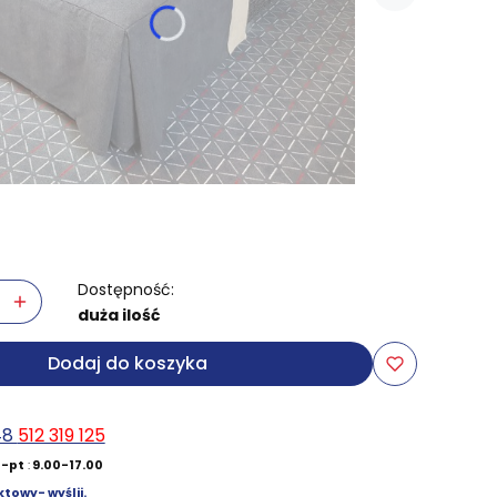
Dostępność:
duża ilość
Dodaj do koszyka
48
512 319 125
-pt
:
9.00-17.00
towy- wyślij.