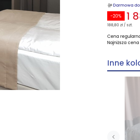
Darmowa dost
1 
-20%
188,80 zł / szt.
Cena regularna
Najniższa cena 
Inne kol