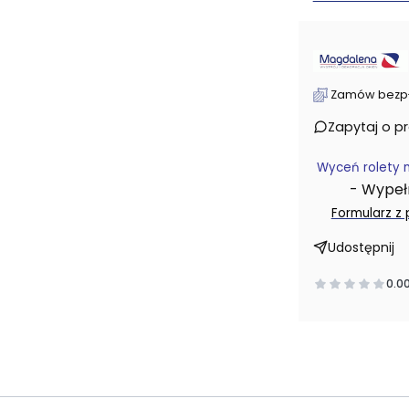
Zamów bezpłat
Zapytaj o p
Wyceń rolety 
- Wypełni
Formularz z
Udostępnij
0.0