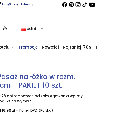
bok@magdalena.pl
Produkty w koszyku: 0. Zobacz szczegóły
polski
zł
otelu
Promocje
Nowości
Najtaniej-70%
Kupony fi
Pasaż na łóżko w rozm.
cm - PAKIET 10 szt.
-28 dni roboczych od zaksięgowania wpłaty.
odukt na wymiar.
 16,90 zł
- Kurier DPD (Polska)