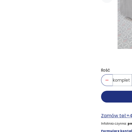
Ilość
komplet
Zamów tel:+
Infolinia czynna:
pn
Formularz kontak