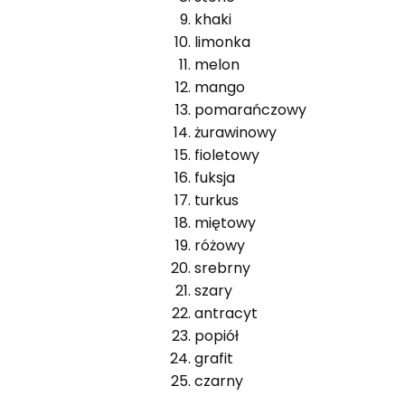
khaki
limonka
melon
mango
pomarańczowy
żurawinowy
fioletowy
fuksja
turkus
miętowy
różowy
srebrny
szary
antracyt
popiół
grafit
czarny