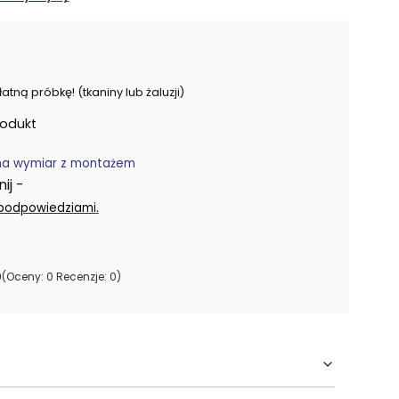
ną próbkę! (tkaniny lub żaluzji)
rodukt
na wymiar z montażem
j -
.
 podpowiedziami
0
(Oceny: 0 Recenzje: 0)