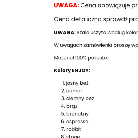
UWAGA:
Cena obowiązuje przy
Cena detaliczna sprawdź pr
UWAGA:
Szale uszyte według kolo
W uwagach zamówienia proszę wpis
Materiał 100% poliester.
Kolory ENJOY:
jasny beż
camel
ciemny beż
brąz
brunatny
espresso
rabbit
stone