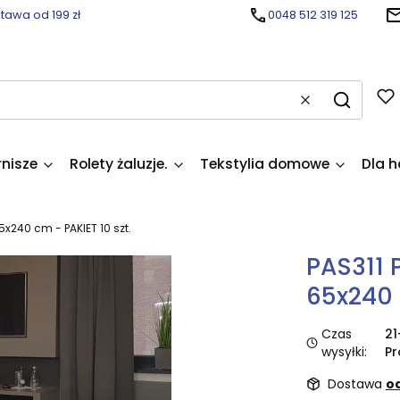
awa od 199 zł
0048 512 319 125
Wyczyść
Szukaj
rnisze
Rolety żaluzje.
Tekstylia domowe
Dla h
5x240 cm - PAKIET 10 szt.
PAS311 
65x240 
Czas
21
wysyłki:
Pr
Dostawa
od