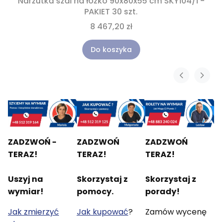
Narzutka szal na łóżko 90x80x55 cm SKY104/1 -
PAKIET 30 szt.
8 467,20 zł
Do koszyka
ZADZWOŃ -
ZADZWOŃ
ZADZWOŃ
TERAZ!
TERAZ!
TERAZ!
Uszyj na
Skorzystaj z
Skorzystaj z
wymiar!
pomocy.
porady!
Jak zmierzyć
Jak kupować
?
Zamów wycenę