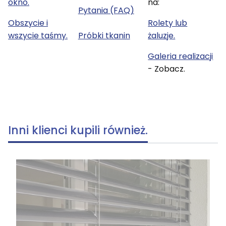
okno.
na:
Pytania (FAQ)
Obszycie i
Rolety lub
wszycie taśmy.
Próbki tkanin
żaluzje.
Galeria realizacji
- Zobacz.
Inni klienci kupili również.