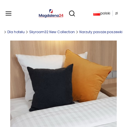
Produkty w koszyku: 
polski
zł
Otwórz wyszukiwarkę
na
Dla hotelu
Skyroom32 New Collection
Narzuty pasaże poszewki