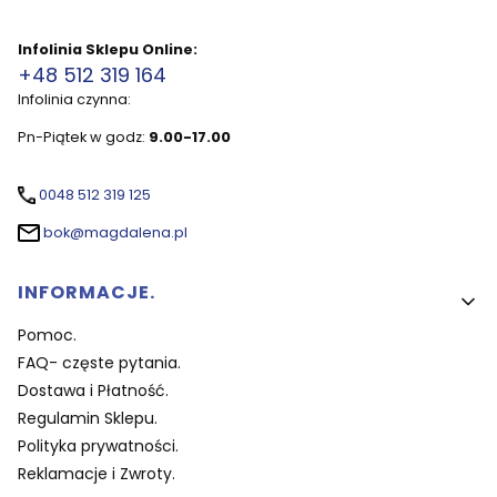
Infolinia Sklepu Online:
+48 512 319 164
Infolinia czynna:
Pn-Piątek w godz:
9.00-17.00
0048 512 319 125
bok@magdalena.pl
Linki w stopce
INFORMACJE.
Pomoc.
FAQ- częste pytania.
Dostawa i Płatność.
Regulamin Sklepu.
Polityka prywatności.
Reklamacje i Zwroty.