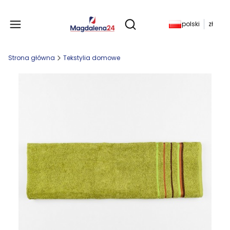
Produkty w koszyku: 
polski
zł
Otwórz wyszukiwarkę
Strona główna
Tekstylia domowe