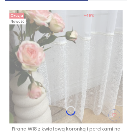
Okazja
-45%
Nowość
Firana W18 z kwiatową koronką i perełkami na