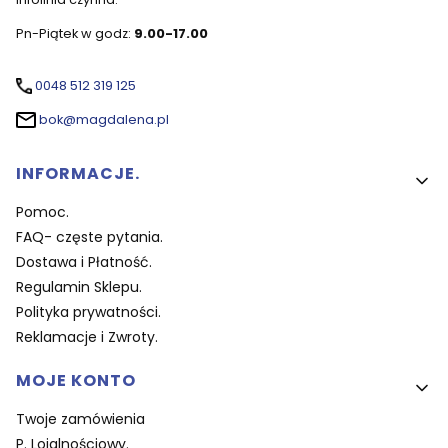
Pn-Piątek w godz:
9.00-17.00
0048 512 319 125
bok@magdalena.pl
Linki w stopce
INFORMACJE.
Pomoc.
FAQ- częste pytania.
Dostawa i Płatność.
Regulamin Sklepu.
Polityka prywatności.
Reklamacje i Zwroty.
MOJE KONTO
Twoje zamówienia
P. Lojalnościowy.