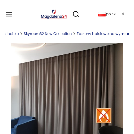
Produkty w koszyku: 
polski
zł
Otwórz wyszukiwarkę
Dla hotelu
Skyroom32 New Collection
Zasłony hotelowe na wymiar