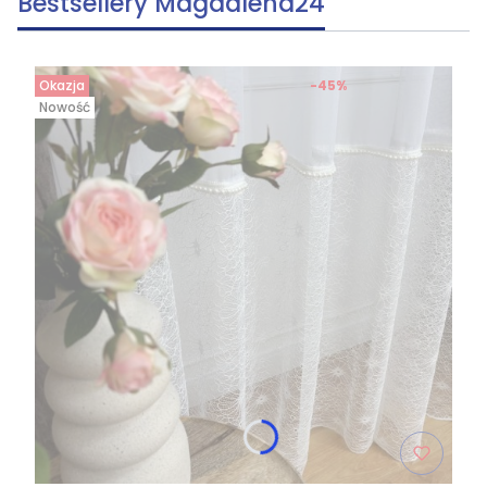
Bestsellery Magdalena24
Okazja
-45%
Nowość