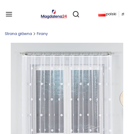
Produkty w koszyku: 
polski
zł
Otwórz wyszukiwarkę
Strona główna
Firany