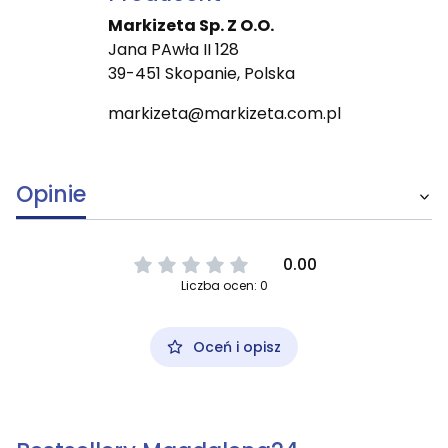
Markizeta Sp. Z O.O.
Jana PAwła II 128
39-451 Skopanie, Polska
markizeta@markizeta.com.pl
Opinie
0.00
Liczba ocen: 0
Oceń i opisz