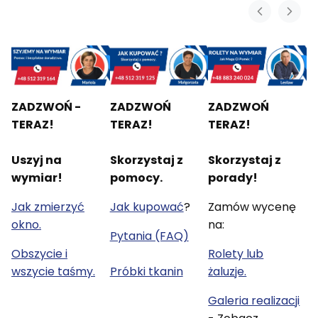
ZADZWOŃ -
ZADZWOŃ
ZADZWOŃ
TERAZ!
TERAZ!
TERAZ!
Uszyj na
Skorzystaj z
Skorzystaj z
wymiar!
pomocy.
porady!
Jak zmierzyć
Jak kupować
?
Zamów wycenę
okno.
na:
Pytania (FAQ)
Obszycie i
Rolety lub
wszycie taśmy.
Próbki tkanin
żaluzje.
Galeria realizacji