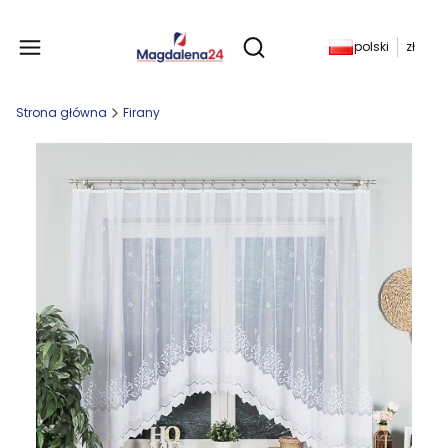
Produkty w koszyku: 
polski
zł
Otwórz wyszukiwarkę
Strona główna
Firany