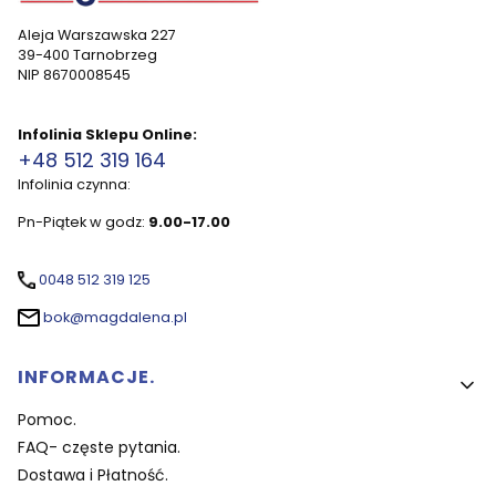
Aleja Warszawska 227
39-400 Tarnobrzeg
NIP 8670008545
Infolinia Sklepu Online:
+48 512 319 164
Infolinia czynna:
Pn-Piątek w godz:
9.00-17.00
0048 512 319 125
bok@magdalena.pl
Linki w stopce
INFORMACJE.
Pomoc.
FAQ- częste pytania.
Dostawa i Płatność.