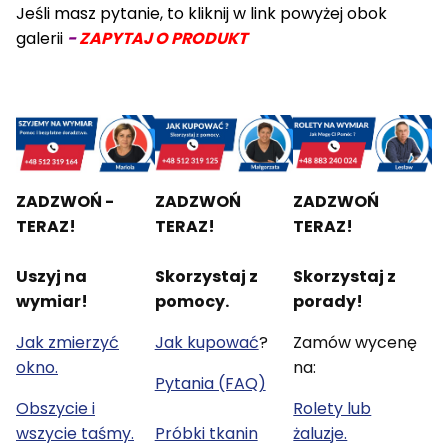
Jeśli masz pytanie, to kliknij w link powyżej obok
galerii
-
ZAPYTAJ O PRODUKT
ZADZWOŃ -
ZADZWOŃ
ZADZWOŃ
TERAZ!
TERAZ!
TERAZ!
Uszyj na
Skorzystaj z
Skorzystaj z
wymiar!
pomocy.
porady!
Jak zmierzyć
Jak kupować
?
Zamów wycenę
okno.
na:
Pytania (FAQ)
Obszycie i
Rolety lub
wszycie taśmy.
Próbki tkanin
żaluzje.