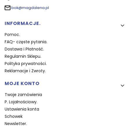
bok@magdalena.pl
Linki w stopce
INFORMACJE.
Pomoc.
FAQ- częste pytania.
Dostawa i Płatność.
Regulamin Sklepu.
Polityka prywatności.
Reklamacje i Zwroty.
MOJE KONTO
Twoje zamówienia
P. Lojalnościowy.
Ustawienia konta
Schowek
Newsletter.