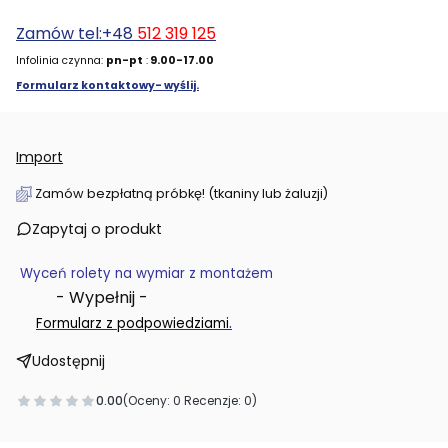
Zamów tel:+48
512 319 125
Infolinia czynna:
pn-pt
:
9.00-17.00
Formularz kontaktowy- wyślij.
Import
Zamów bezpłatną próbkę! (tkaniny lub żaluzji)
Zapytaj o produkt
Wyceń rolety na wymiar z montażem
- Wypełnij -
.
Formularz z podpowiedziami
Udostępnij
0.00
(Oceny: 0 Recenzje: 0)