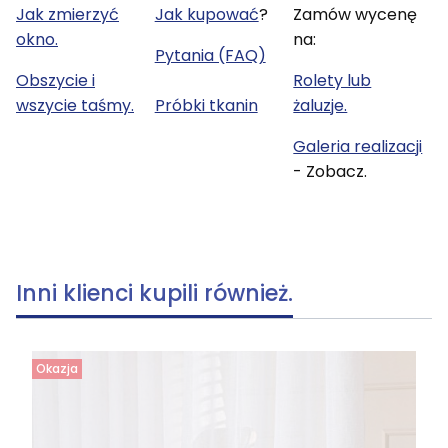
Jak zmierzyć
Jak kupować
?
Zamów wycenę
okno.
na:
Pytania (FAQ)
Obszycie i
Rolety lub
wszycie taśmy.
Próbki tkanin
żaluzje.
Galeria realizacji
- Zobacz.
Inni klienci kupili również.
Okazja