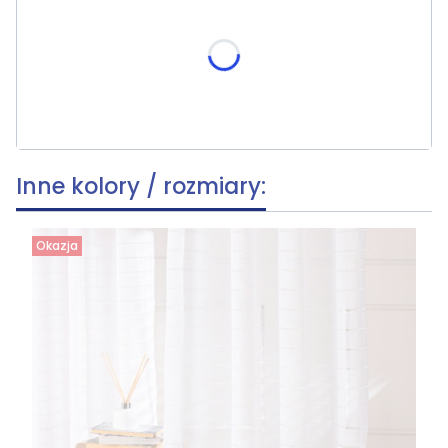
Poszczególne warianty mogą różnić się ceną
skracania, wymiar po skróceniu [cm]
(+19,90 zł)
Opcjonalne
Inne kolory / rozmiary:
Okazja