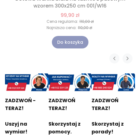
wzorem 300x250 cm 001/W16
99,90 zł
Cena regularna:
110,00 zł
Najniższa cena:
110,00 zł
Do koszyka
ZADZWOŃ -
ZADZWOŃ
ZADZWOŃ
TERAZ!
TERAZ!
TERAZ!
Uszyj na
Skorzystaj z
Skorzystaj z
wymiar!
pomocy.
porady!