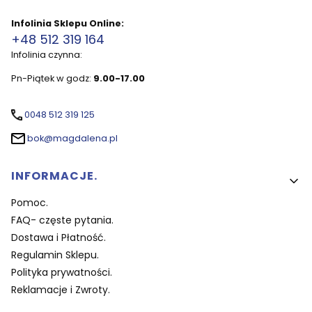
Infolinia Sklepu Online:
+48 512 319 164
Infolinia czynna:
Pn-Piątek w godz:
9.00-17.00
0048 512 319 125
bok@magdalena.pl
Linki w stopce
INFORMACJE.
Pomoc.
FAQ- częste pytania.
Dostawa i Płatność.
Regulamin Sklepu.
Polityka prywatności.
Reklamacje i Zwroty.