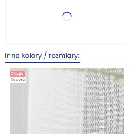
Poszczególne warianty mogą różnić się ceną
skracania, wymiar po skróceniu [cm]
(+39,80 zł)
Opcjonalne
Inne kolory / rozmiary:
Okazja
Nowość