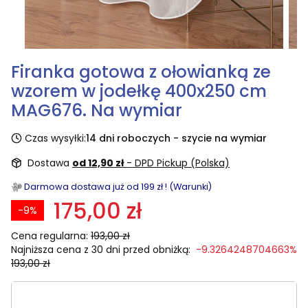
Firanka gotowa z ołowianką ze
wzorem w jodełkę 400x250 cm
MAG676. Na wymiar
Czas wysyłki:
14 dni roboczych - szycie na wymiar
Dostawa
od 12,90 zł
- DPD Pickup (Polska)
Darmowa dostawa już od 199 zł ! (Warunki)
175,00 zł
-9%
Cena regularna:
193,00 zł
Najniższa cena z 30 dni przed obniżką:
-9.3264248704663%
193,00 zł
Wybierz rozmiar: