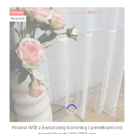
Okazja
-45%
Nowość
Firana W18 z kwiatową koronką i perełkami na