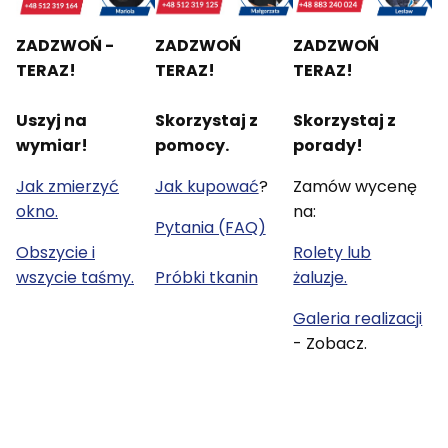
ZADZWOŃ -
ZADZWOŃ
ZADZWOŃ
TERAZ!
TERAZ!
TERAZ!
Uszyj na
Skorzystaj z
Skorzystaj z
wymiar!
pomocy.
porady!
Jak zmierzyć
Jak kupować
?
Zamów wycenę
okno.
na:
Pytania (FAQ)
Obszycie i
Rolety lub
wszycie taśmy.
Próbki tkanin
żaluzje.
Galeria realizacji
- Zobacz.