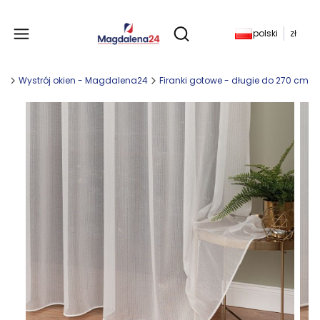
Produkty w koszyku: 
polski
zł
Otwórz wyszukiwarkę
ny
Wystrój okien - Magdalena24
Firanki gotowe - długie do 270 cm