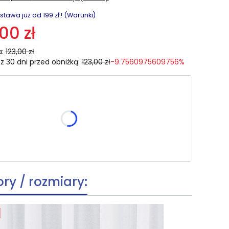
awa już od 199 zł ! (Warunki)
,00 zł
:
123,00 zł
z 30 dni przed obniżką:
123,00 zł
-9.7560975609756%
zmiar:
e warianty mogą różnić się ceną
wymiar po skróceniu [cm]
(+39,80 zł)
Opcjonalne
ory / rozmiary: