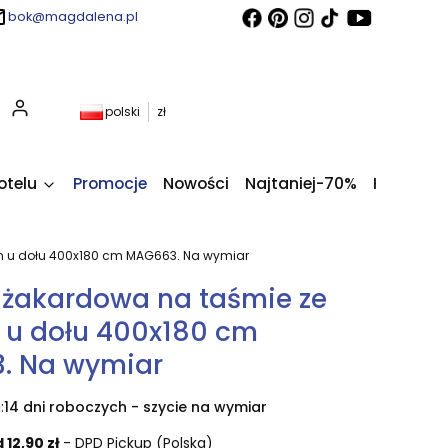
bok@magdalena.pl
Produkty w koszyku: 0. Zobacz szczegóły
polski
zł
otelu
Promocje
Nowości
Najtaniej-70%
Kupony fi
m u dołu 400x180 cm MAG663. Na wymiar
 żakardowa na taśmie ze
 u dołu 400x180 cm
. Na wymiar
:
14 dni roboczych - szycie na wymiar
 12,90 zł
- DPD Pickup (Polska)