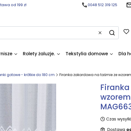
awa od 199 zł
0048 512 319 125
Wyczyść
Szukaj
rnisze
Rolety żaluzje.
Tekstylia domowe
Dla h
anki gotowe - krótkie do 180 cm
Firanka żakardowa na taśmie ze wzore
Firanka
wzorem
MAG663
Czas wysyłki
Dostawa
od