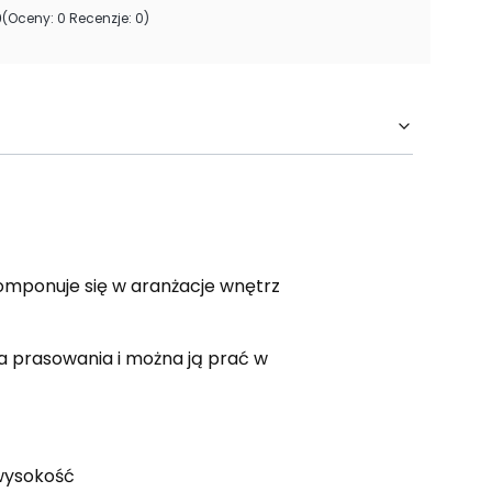
0
(Oceny: 0 Recenzje: 0)
omponuje się w aranżacje wnętrz
a prasowania i można ją prać w
 wysokość