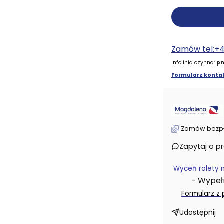
Zamów tel:+
Infolinia czynna:
pn
Formularz kontak
Zamów bezpłat
Zapytaj o p
Wyceń rolety 
- Wypełni
Formularz z
Udostępnij