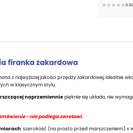
0.0
ia firanka żakardowa
a z najwyższej jakości przędzy żakardowej, idealnie wk
ch w klasycznym stylu.
arszczącej naprzemiennie
pięknie się układa, nie wymag
amówienie - nie podlega zwrotowi.
zmiarach
: szerokość (na prosto przed marszczeniem) x