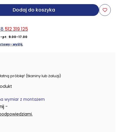
Dodaj do koszyka
48
512 319 125
-pt
:
9.00-17.00
towy- wyślij.
ną próbkę! (tkaniny lub żaluzji)
rodukt
na wymiar z montażem
j -
.
 podpowiedziami