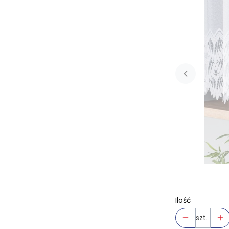
Ilość
szt.