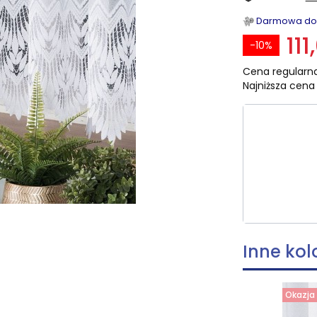
Darmowa dost
111
-10%
Cena regularna
Najniższa cena 
Wybierz ro
Poszczególn
skracania, 
Inne kol
Okazja