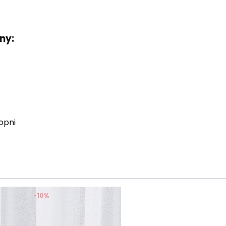
ny:
opni
-10%