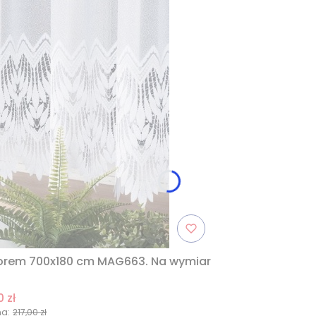
zorem 700x180 cm MAG663. Na wymiar
0 zł
na:
217,00 zł