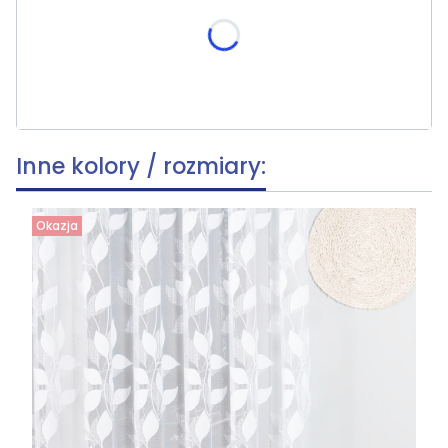
skracania, wymiar po skróceniu [cm]
(+19,90 zł)
Opcjonalne
Inne kolory / rozmiary:
Okazja