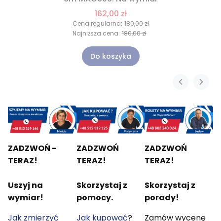
162,00 zł
Cena regularna:
180,00 zł
Najniższa cena:
180,00 zł
Do koszyka
ZADZWOŃ -
ZADZWOŃ
ZADZWOŃ
TERAZ!
TERAZ!
TERAZ!
Uszyj na
Skorzystaj z
Skorzystaj z
wymiar!
pomocy.
porady!
Jak zmierzyć
Jak kupować
?
Zamów wycenę