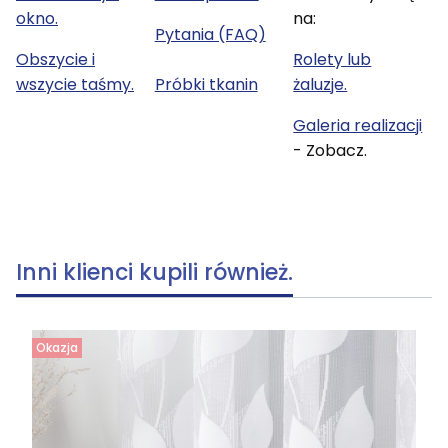
okno.
na:
Pytania (FAQ)
Obszycie i
Rolety lub
wszycie taśmy.
Próbki tkanin
żaluzje.
Galeria realizacji
- Zobacz.
Inni klienci kupili również.
Okazja