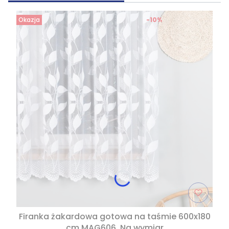
Okazja
-10%
Firanka żakardowa gotowa na taśmie 600x180
cm MAG606. Na wymiar