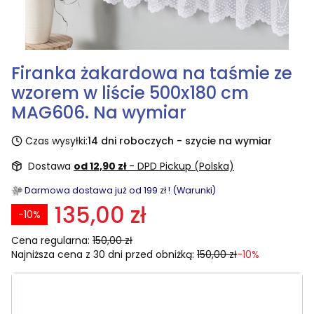
Firanka żakardowa na taśmie ze
wzorem w liście 500x180 cm
MAG606. Na wymiar
Czas wysyłki:
14 dni roboczych - szycie na wymiar
Dostawa
od 12,90 zł
- DPD Pickup (Polska)
Darmowa dostawa już od 199 zł ! (Warunki)
135,00 zł
-10%
Cena regularna:
150,00 zł
Najniższa cena z 30 dni przed obniżką:
150,00 zł
-10%
Wybierz rozmiar:
Poszczególne warianty mogą różnić się ceną