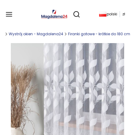
Produkty w koszyku: 
polski
zł
Otwórz wyszukiwarkę
any
Wystrój okien - Magdalena24
Firanki gotowe - krótkie do 180 cm