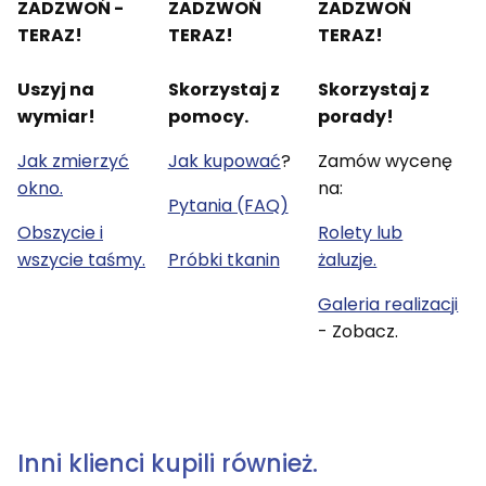
ZADZWOŃ -
ZADZWOŃ
ZADZWOŃ
TERAZ!
TERAZ!
TERAZ!
Uszyj na
Skorzystaj z
Skorzystaj z
wymiar!
pomocy.
porady!
Jak zmierzyć
Jak kupować
?
Zamów wycenę
okno.
na:
Pytania (FAQ)
Obszycie i
Rolety lub
wszycie taśmy.
Próbki tkanin
żaluzje.
Galeria realizacji
- Zobacz.
Inni klienci kupili również.