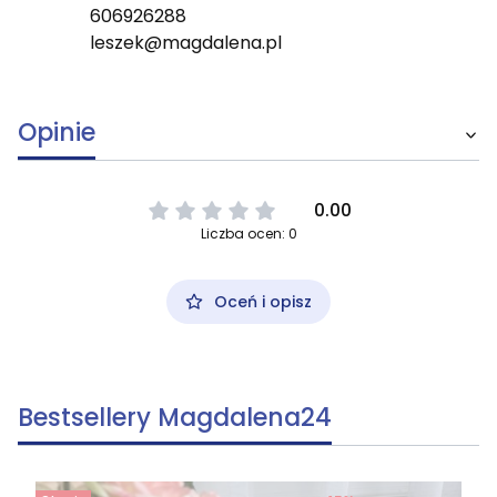
606926288
leszek@magdalena.pl
Opinie
0.00
Liczba ocen: 0
Oceń i opisz
Bestsellery Magdalena24