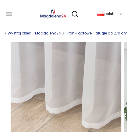
Produkty w koszyku: 
polski
zł
Otwórz wyszukiwarkę
ny
Wystrój okien - Magdalena24
Firanki gotowe - długie do 270 cm