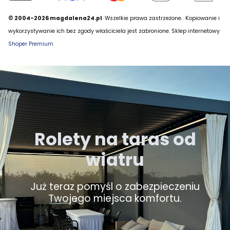
© 2004-2026 magdalena24.pl
Wszelkie prawa zastrzeżone.
Kopiowanie i
wykorzystywanie ich bez zgody właściciela jest zabronione. Sklep internetowy
Shoper Premium
Rolety na taras od
wiatru
Już teraz pomyśl o zabezpieczeniu
Twojego miejsca komfortu.