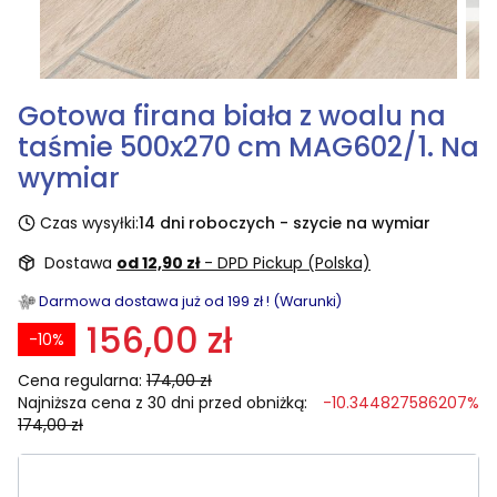
Gotowa firana biała z woalu na
taśmie 500x270 cm MAG602/1. Na
wymiar
Czas wysyłki:
14 dni roboczych - szycie na wymiar
Dostawa
od 12,90 zł
- DPD Pickup (Polska)
Darmowa dostawa już od 199 zł ! (Warunki)
156,00 zł
-10%
Cena regularna:
174,00 zł
Najniższa cena z 30 dni przed obniżką:
-10.344827586207%
174,00 zł
Wybierz rozmiar: