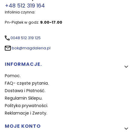
+48 512 319 164
Infolinia czynna:
Pn-Piątek w godz:
9.00-17.00
0048 512 319 125
bok@magdalena.pl
Linki w stopce
INFORMACJE.
Pomoc.
FAQ- częste pytania.
Dostawa i Płatność.
Regulamin Sklepu.
Polityka prywatności.
Reklamacje i Zwroty.
MOJE KONTO