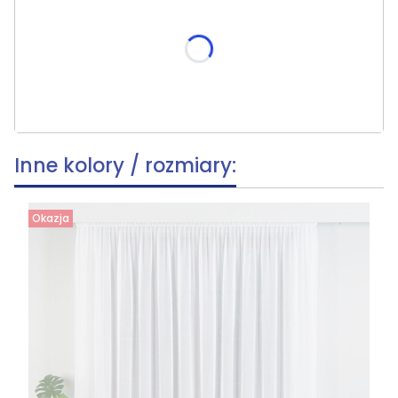
Poszczególne warianty mogą różnić się ceną
skracania, wymiar po skróceniu [cm]
(+39,80 zł)
Opcjonalne
Inne kolory / rozmiary:
Okazja