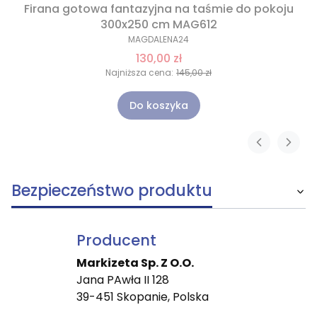
Firana gotowa fantazyjna na taśmie do pokoju
300x250 cm MAG612
MAGDALENA24
130,00 zł
Najniższa cena:
145,00 zł
Do koszyka
Bezpieczeństwo produktu
Producent
Markizeta Sp. Z O.O.
Jana PAwła II 128
39-451 Skopanie, Polska