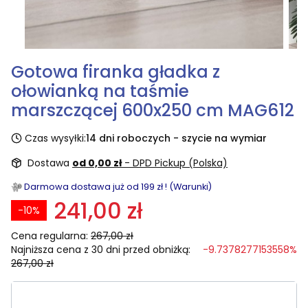
Gotowa firanka gładka z
ołowianką na taśmie
marszczącej 600x250 cm MAG612
Czas wysyłki:
14 dni roboczych - szycie na wymiar
Dostawa
od 0,00 zł
- DPD Pickup (Polska)
Darmowa dostawa już od 199 zł ! (Warunki)
241,00 zł
-10%
Cena regularna:
267,00 zł
Najniższa cena z 30 dni przed obniżką:
-9.7378277153558%
267,00 zł
Wybierz rozmiar: