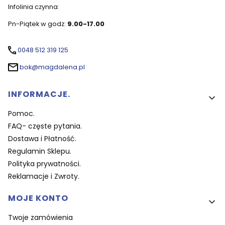
Infolinia czynna:
Pn-Piątek w godz:
9.00-17.00
0048 512 319 125
bok@magdalena.pl
Linki w stopce
INFORMACJE.
Pomoc.
FAQ- częste pytania.
Dostawa i Płatność.
Regulamin Sklepu.
Polityka prywatności.
Reklamacje i Zwroty.
MOJE KONTO
Twoje zamówienia