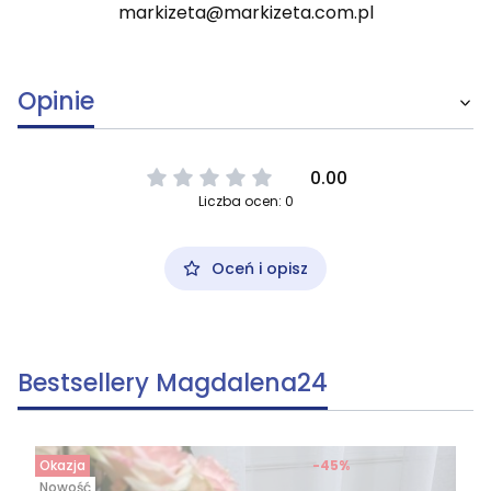
markizeta@markizeta.com.pl
Opinie
0.00
Liczba ocen: 0
Oceń i opisz
Bestsellery Magdalena24
Okazja
-45%
Nowość