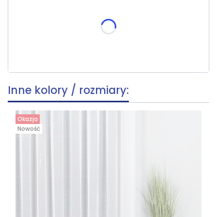
Poszczególne warianty mogą różnić się ceną
skracania, wymiar po skróceniu [cm]
(+39,80 zł)
Opcjonalne
Inne kolory / rozmiary:
Okazja
Nowość