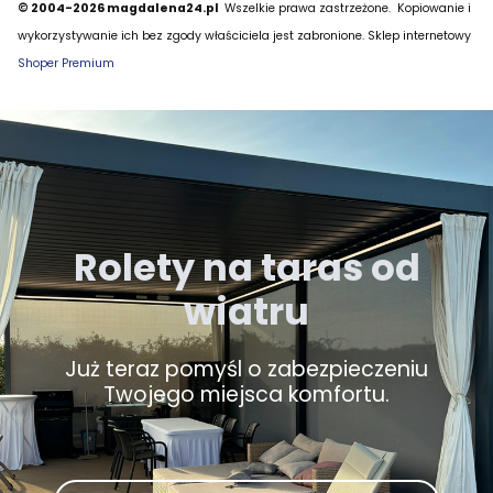
© 2004-2026 magdalena24.pl
Wszelkie prawa zastrzeżone.
Kopiowanie i
wykorzystywanie ich bez zgody właściciela jest zabronione. Sklep internetowy
Shoper Premium
Rolety na taras od
wiatru
Już teraz pomyśl o zabezpieczeniu
Twojego miejsca komfortu.