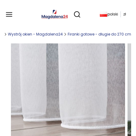
Produkty w koszyku: 
polski
zł
Otwórz wyszukiwarkę
ny
Wystrój okien - Magdalena24
Firanki gotowe - długie do 270 cm