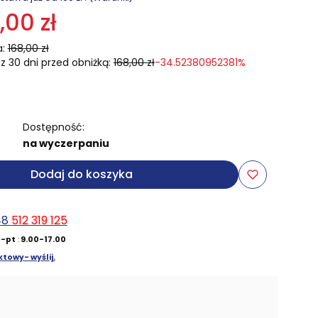
,00 zł
:
168,00 zł
z 30 dni przed obniżką:
168,00 zł
-34.52380952381%
Dostępność:
na wyczerpaniu
Dodaj do koszyka
48
512 319 125
-pt
:
9.00-17.00
towy- wyślij.