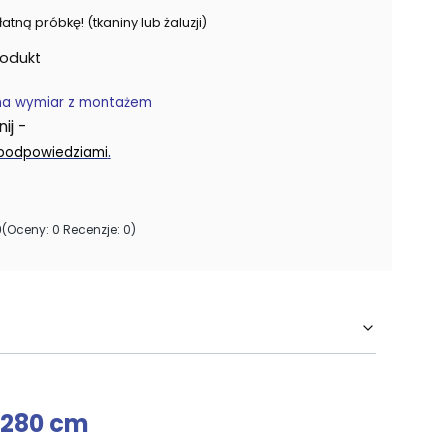
ną próbkę! (tkaniny lub żaluzji)
rodukt
na wymiar z montażem
j -
.
 podpowiedziami
0
(Oceny: 0 Recenzje: 0)
 280 cm