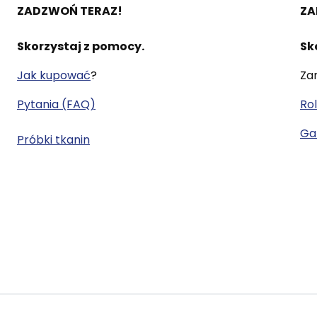
ZADZWOŃ TERAZ!
ZA
Skorzystaj z pomocy.
Sk
Jak kupować
?
Za
Pytania (FAQ)
Rol
Gal
Próbki tkanin