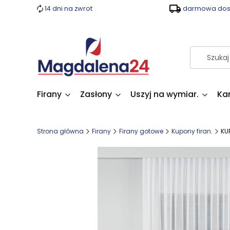
14 dni na zwrot
darmowa dost
Firany
Zasłony
Uszyj na wymiar.
Ka
Strona główna
Firany
Firany gotowe
Kupony firan.
KU