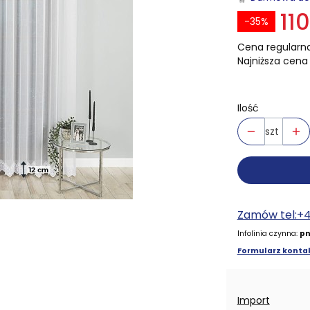
110
-35%
Cena regularna
Najniższa cena 
Ilość
szt
Zamów tel:+
Infolinia czynna:
pn
Formularz kontak
Import