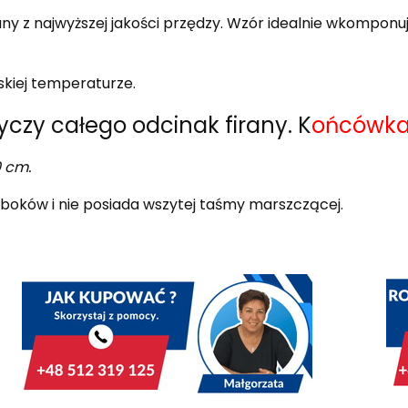
 z najwyższej jakości przędzy. Wzór idealnie wkomponuje
kiej temperaturze.
yczy całego odcinak firany. K
ońcówka 
 cm.
boków i nie posiada wszytej taśmy marszczącej.