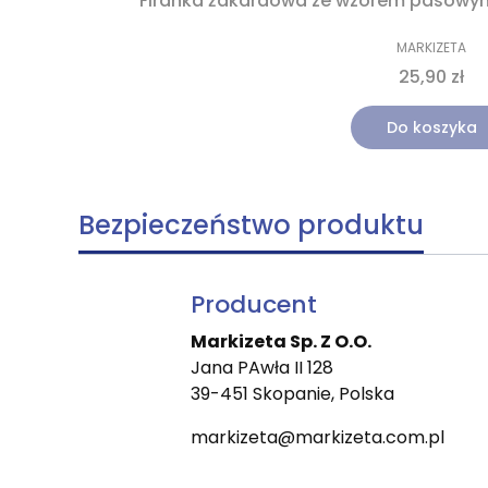
Firanka żakardowa ze wzorem pasowy
MARKIZETA
25,90 zł
Do koszyka
Bezpieczeństwo produktu
Producent
Markizeta Sp. Z O.O.
Jana PAwła II 128
39-451 Skopanie, Polska
markizeta@markizeta.com.pl