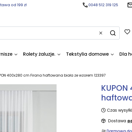
awa od 199 zł
0048 512 319 125
Wyczyść
Szukaj
rnisze
Rolety żaluzje.
Tekstylia domowe
Dla h
PON 400x280 cm Firana haftowana biała ze wzorem 123397
KUPON 
haftowa
Czas wysyłki
Dostawa
od
Darmowa dost