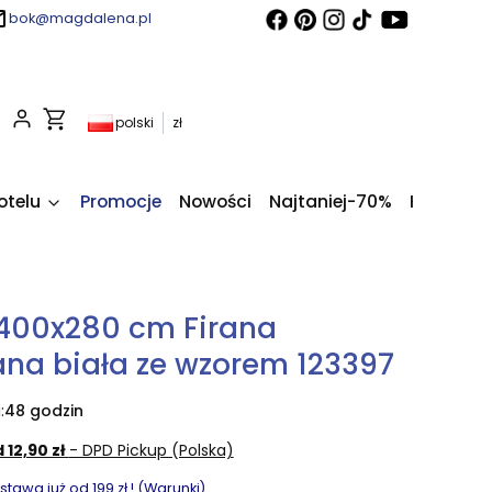
bok@magdalena.pl
Produkty w koszyku: 0. Zobacz szczegóły
polski
zł
otelu
Promocje
Nowości
Najtaniej-70%
Kupony fi
400x280 cm Firana
na biała ze wzorem 123397
:
48 godzin
 12,90 zł
- DPD Pickup (Polska)
awa już od 199 zł ! (Warunki)