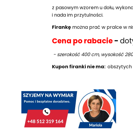
z pasowym wzorem u dołu, wykonany
i nada im przytulności.
Firankę
można prać w pralce w nis
Cena po rabacie
-
dot
- szerokość 400 cm, wysokość 280
Kupon firanki nie ma:
obszytych 