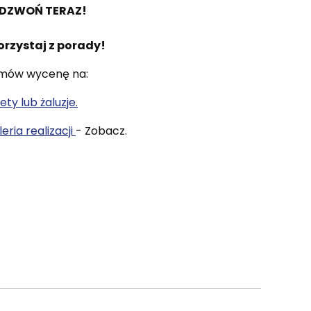
DZWOŃ TERAZ!
orzystaj z porady!
mów wycenę na:
ety lub żaluzje.
eria realizacji
- Zobacz.