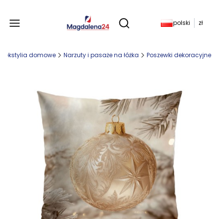
Produkty w koszyku: 
polski
zł
Otwórz wyszukiwarkę
Tekstylia domowe
Narzuty i pasaże na łóżka
Poszewki dekoracyjne