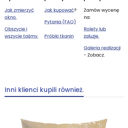
Jak zmierzyć
Jak kupować
?
Zamów wycenę
okno.
na:
Pytania (FAQ)
Obszycie i
Rolety lub
wszycie taśmy.
Próbki tkanin
żaluzje.
Galeria realizacji
- Zobacz.
Inni klienci kupili również.