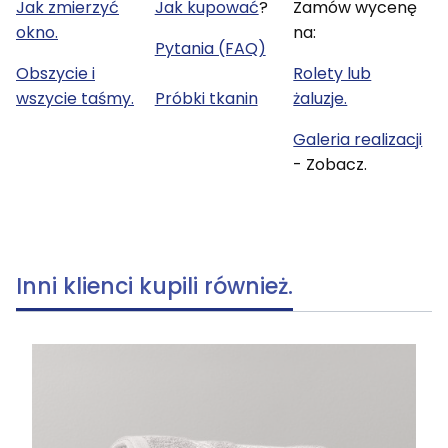
Jak zmierzyć
Jak kupować
?
Zamów wycenę
okno.
na:
Pytania (FAQ)
Obszycie i
Rolety lub
wszycie taśmy.
Próbki tkanin
żaluzje.
Galeria realizacji
- Zobacz.
Inni klienci kupili również.