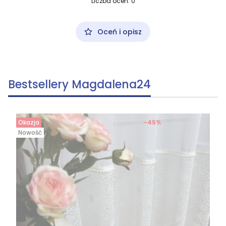
Liczba ocen: 0
Oceń i opisz
Bestsellery Magdalena24
Okazja
-45%
Nowość