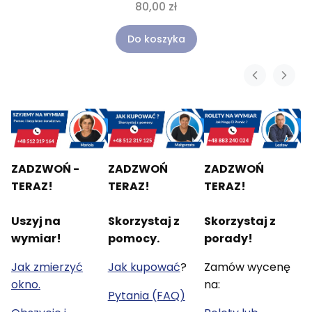
80,00 zł
Do koszyka
ZADZWOŃ -
ZADZWOŃ
ZADZWOŃ
TERAZ!
TERAZ!
TERAZ!
Uszyj na
Skorzystaj z
Skorzystaj z
wymiar!
pomocy.
porady!
Jak zmierzyć
Jak kupować
?
Zamów wycenę
okno.
na:
Pytania (FAQ)