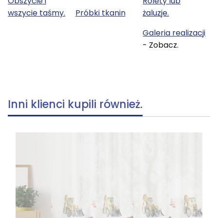
Obszycie i
Rolety lub
wszycie taśmy.
Próbki tkanin
żaluzje.
Galeria realizacji
- Zobacz.
Inni klienci kupili również.