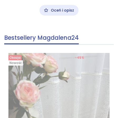
Oceń i opisz
Bestsellery Magdalena24
Okazja
-45%
Nowość