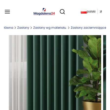
Produkty w koszyku: 
polski
zł
Otwórz wyszukiwarkę
a główna
Zasłony
Zasłony wg materiału.
Zasłony zaciemniające