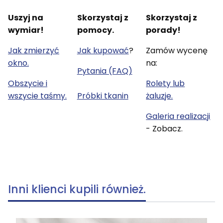
Uszyj na
Skorzystaj z
Skorzystaj z
wymiar!
pomocy.
porady!
Jak zmierzyć
Jak kupować
?
Zamów wycenę
okno.
na:
Pytania (FAQ)
Obszycie i
Rolety lub
wszycie taśmy.
Próbki tkanin
żaluzje.
Galeria realizacji
- Zobacz.
Inni klienci kupili również.