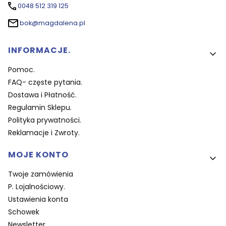
0048 512 319 125
bok@magdalena.pl
Linki w stopce
INFORMACJE.
Pomoc.
FAQ- częste pytania.
Dostawa i Płatność.
Regulamin Sklepu.
Polityka prywatności.
Reklamacje i Zwroty.
MOJE KONTO
Twoje zamówienia
P. Lojalnościowy.
Ustawienia konta
Schowek
Newsletter.