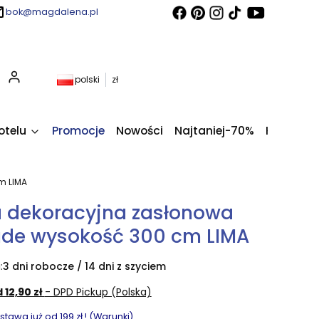
bok@magdalena.pl
Produkty w koszyku: 0. Zobacz szczegóły
polski
zł
otelu
Promocje
Nowości
Najtaniej-70%
Kupony fi
m LIMA
 dekoracyjna zasłonowa
ude wysokość 300 cm LIMA
:
3 dni robocze / 14 dni z szyciem
 12,90 zł
- DPD Pickup (Polska)
awa już od 199 zł ! (Warunki)