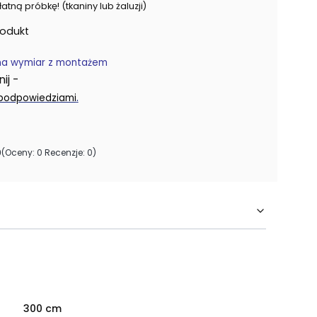
ną próbkę! (tkaniny lub żaluzji)
rodukt
na wymiar z montażem
j -
.
 podpowiedziami
0
(Oceny: 0 Recenzje: 0)
300 cm