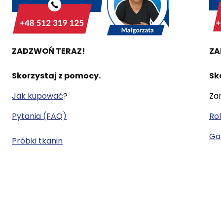
ZADZWOŃ TERAZ!
ZA
Skorzystaj z pomocy.
Sk
Jak kupować
?
Za
Pytania (FAQ)
Rol
Gal
Próbki tkanin