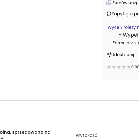
Zamów bezpłat
Zapytaj o p
Wyceń rolety 
- Wypełni
Formularz z
Udostępnij
0.0
olna, sprzedawana na
Wysokość
ry