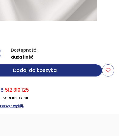
Dostępność:
duża ilość
Dodaj do koszyka
48
512 319 125
-pt
:
9.00-17.00
towy- wyślij.