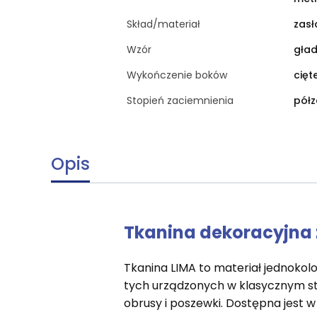
Skład/materiał
zasł
Wzór
gład
Wykończenie boków
cięt
Stopień zaciemnienia
półz
Opis
Tkanina dekoracyjna
Tkanina LIMA to materiał jednoko
tych urządzonych w klasycznym styl
obrusy i poszewki. Dostępna jest w