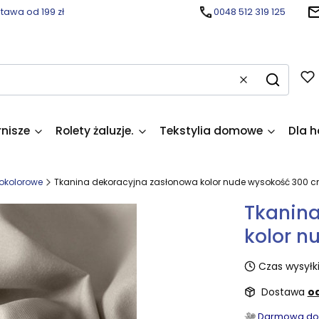
awa od 199 zł
0048 512 319 125
Wyczyść
Szukaj
rnisze
Rolety żaluzje.
Tekstylia domowe
Dla h
okolorowe
Tkanina dekoracyjna zasłonowa kolor nude wysokość 300 c
Tkanina
kolor n
Czas wysyłki
Dostawa
od
Darmowa dost