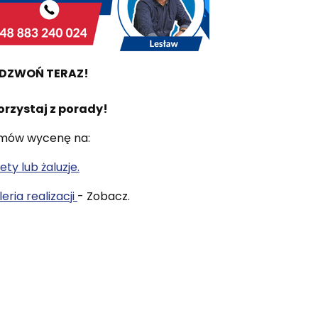
DZWOŃ TERAZ!
orzystaj z porady!
mów wycenę na:
ety lub żaluzje.
eria realizacji
- Zobacz.