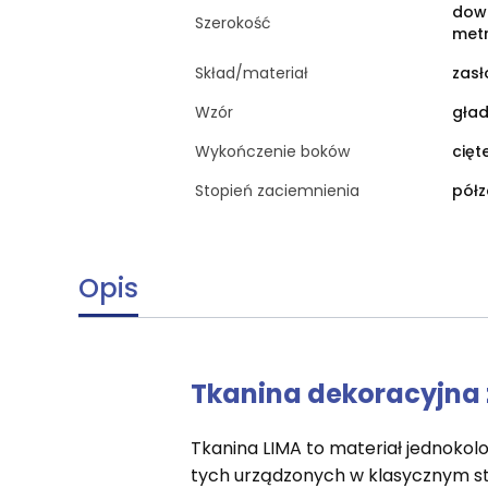
dow
Szerokość
met
Skład/materiał
zasł
Wzór
gład
Wykończenie boków
cięt
Stopień zaciemnienia
półz
Opis
Tkanina dekoracyjna
Tkanina LIMA to materiał jednoko
tych urządzonych w klasycznym styl