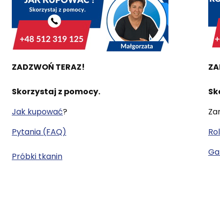
ZADZWOŃ TERAZ!
ZA
Skorzystaj z pomocy.
Sk
Jak kupować
?
Za
Pytania (FAQ)
Rol
Gal
Próbki tkanin