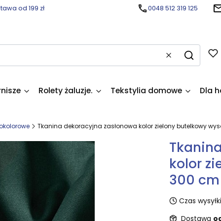
awa od 199 zł
0048 512 319 125
Wyczyść
Szukaj
rnisze
Rolety żaluzje.
Tekstylia domowe
Dla h
okolorowe
Tkanina dekoracyjna zasłonowa kolor zielony butelkowy wy
Tkanina
kolor z
300 cm
Czas wysyłki
Dostawa
od