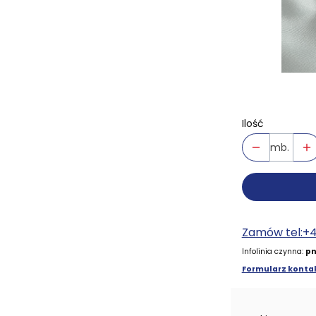
Ilość
mb.
Zamów tel:+
Infolinia czynna:
pn
Formularz kontak