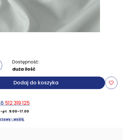
Dostępność:
duża ilość
Dodaj do koszyka
48
512 319 125
-pt
:
9.00-17.00
towy- wyślij.