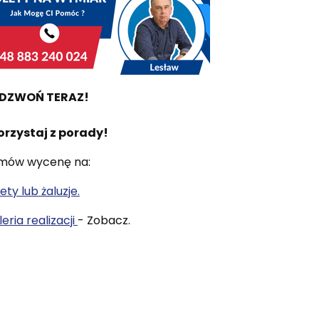
DZWOŃ TERAZ!
orzystaj z porady!
mów wycenę na:
ety lub żaluzje.
eria realizacji
- Zobacz.