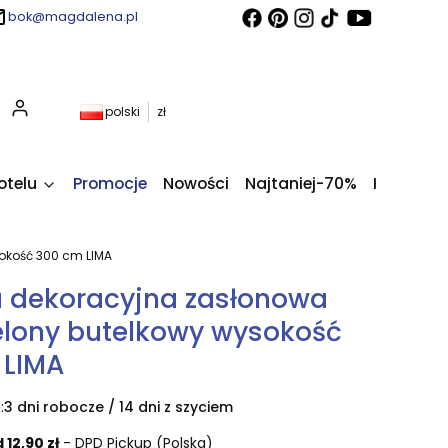
bok@magdalena.pl
Produkty w koszyku: 0. Zobacz szczegóły
polski
zł
otelu
Promocje
Nowości
Najtaniej-70%
Kupony fi
sokość 300 cm LIMA
 dekoracyjna zasłonowa
ielony butelkowy wysokość
 LIMA
:
3 dni robocze / 14 dni z szyciem
 12,90 zł
- DPD Pickup (Polska)