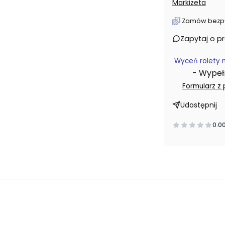
Markizeta
Zamów bezpłat
Zapytaj o p
Wyceń rolety 
- Wypełni
Formularz z
Udostępnij
0.0