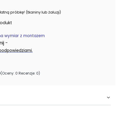
ną próbkę! (tkaniny lub żaluzji)
rodukt
na wymiar z montażem
j -
.
 podpowiedziami
0
(Oceny: 0 Recenzje: 0)