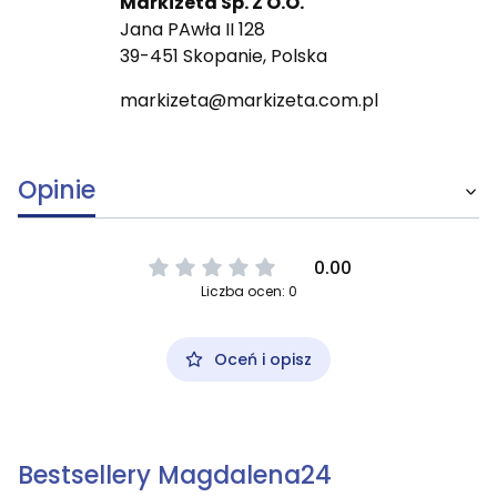
Markizeta Sp. Z O.O.
Jana PAwła II 128
39-451 Skopanie, Polska
markizeta@markizeta.com.pl
Opinie
0.00
Liczba ocen: 0
Oceń i opisz
Bestsellery Magdalena24