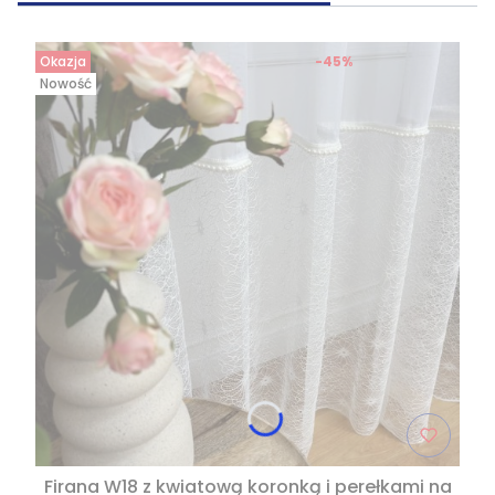
Okazja
-45%
Nowość
Firana W18 z kwiatową koronką i perełkami na