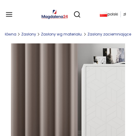
Produkty w koszyku: 
polski
zł
Otwórz wyszukiwarkę
a główna
Zasłony
Zasłony wg materiału.
Zasłony zaciemniające