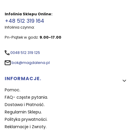
Infolinia Sklepu Online:
+48 512 319 164
Infolinia czynna:
Pn-Piątek w godz:
9.00-17.00
0048 512 319 125
bok@magdalena.pl
Linki w stopce
INFORMACJE.
Pomoc.
FAQ- częste pytania.
Dostawa i Płatność.
Regulamin Sklepu.
Polityka prywatności.
Reklamacje i Zwroty.