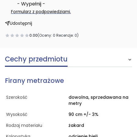
- Wypełnij -
.
Formularz z podpowiedziami
Udostępnij
0.00
(Oceny: 0 Recenzje: 0)
Cechy przedmiotu
Firany metrażowe
Szerokość
dowolna, sprzedawana na
metry
Wysokość
90 cm +/- 3%
Rodzaj materiału
żakard
Kolorystyka
odcienie bieli