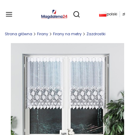
Produkty w koszyku: 
polski
zł
Otwórz wyszukiwarkę
Strona główna
Firany
Firany na metry
Zazdrostki