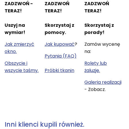
ZADZWOŃ -
ZADZWOŃ
ZADZWOŃ
TERAZ!
TERAZ!
TERAZ!
Uszyj na
Skorzystaj z
Skorzystaj z
wymiar!
pomocy.
porady!
Jak zmierzyć
Jak kupować
?
Zamów wycenę
okno.
na:
Pytania (FAQ)
Obszycie i
Rolety lub
wszycie taśmy.
Próbki tkanin
żaluzje.
Galeria realizacji
- Zobacz.
Inni klienci kupili również.