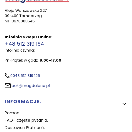
Aleja Warszawska 227
39-400 Tarnobrzeg
NIP 8670008545
Infolinia Sklepu Online:
+48 512 319 164
Infolinia czynna:
Pn-Piątek w godz:
9.00-17.00
0048 512 319 125
bok@magdalena.pl
Linki w stopce
INFORMACJE.
Pomoc.
FAQ- częste pytania.
Dostawa i Płatność.