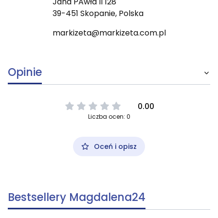
Jana PAwła II 128
39-451 Skopanie, Polska
markizeta@markizeta.com.pl
Opinie
0.00
Liczba ocen: 0
Oceń i opisz
Bestsellery Magdalena24