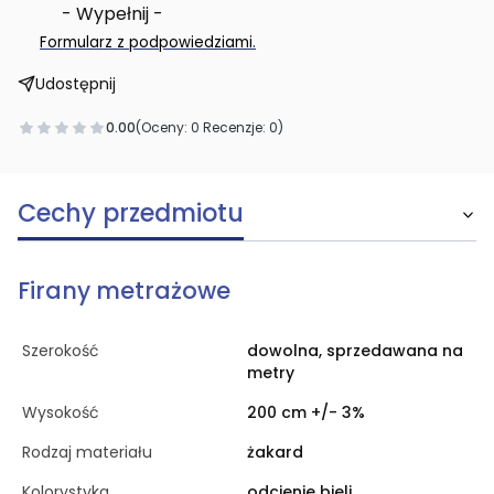
- Wypełnij -
.
Formularz z podpowiedziami
Udostępnij
0.00
(Oceny: 0 Recenzje: 0)
Cechy przedmiotu
Firany metrażowe
Szerokość
dowolna, sprzedawana na
metry
Wysokość
200 cm +/- 3%
Rodzaj materiału
żakard
Kolorystyka
odcienie bieli