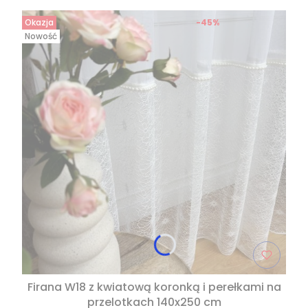
Okazja
-45%
Nowość
Firana W18 z kwiatową koronką i perełkami na
przelotkach 140x250 cm