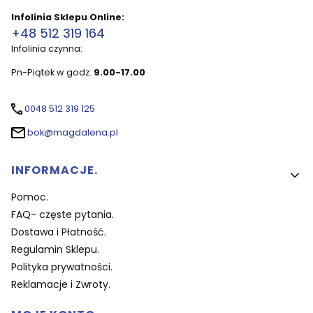
Infolinia Sklepu Online:
+48 512 319 164
Infolinia czynna:
Pn-Piątek w godz:
9.00-17.00
0048 512 319 125
bok@magdalena.pl
Linki w stopce
INFORMACJE.
Pomoc.
FAQ- częste pytania.
Dostawa i Płatność.
Regulamin Sklepu.
Polityka prywatności.
Reklamacje i Zwroty.