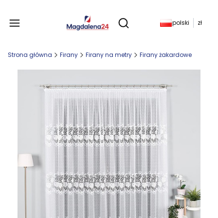
Produkty w koszyku: 
polski
zł
Otwórz wyszukiwarkę
Strona główna
Firany
Firany na metry
Firany żakardowe