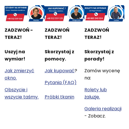
ZADZWOŃ -
ZADZWOŃ
ZADZWOŃ
TERAZ!
TERAZ!
TERAZ!
Uszyj na
Skorzystaj z
Skorzystaj z
wymiar!
pomocy.
porady!
Jak zmierzyć
Jak kupować
?
Zamów wycenę
okno.
na:
Pytania (FAQ)
Obszycie i
Rolety lub
wszycie taśmy.
Próbki tkanin
żaluzje.
Galeria realizacji
- Zobacz.