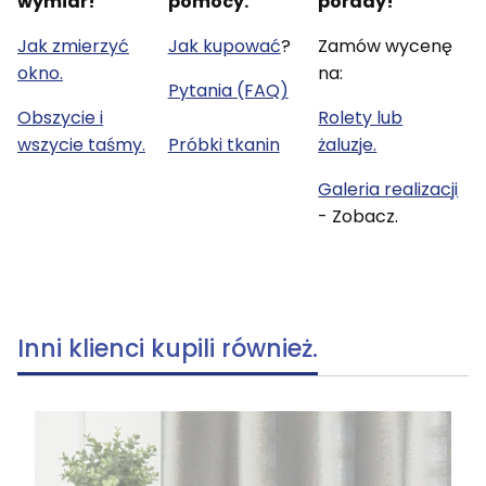
wymiar!
pomocy.
porady!
Jak zmierzyć
Jak kupować
?
Zamów wycenę
okno.
na:
Pytania (FAQ)
Obszycie i
Rolety lub
wszycie taśmy.
Próbki tkanin
żaluzje.
Galeria realizacji
- Zobacz.
Inni klienci kupili również.