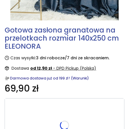
Gotowa zasłona granatowa na
przelotkach rozmiar 140x250 cm
ELEONORA
Czas wysyłki:
3 dni robocze/7 dni ze skracaniem.
Dostawa
od 12,90 zł
- DPD Pickup (Polska)
Darmowa dostawa już od 199 zł ! (Warunki)
69,90 zł
Wybierz rozmiar:
Poszczególne warianty mogą różnić się ceną
skracania, wymiar po skróceniu [cm]
(+19,90 zł)