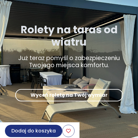
Rolety na taras od
wiatru
Już teraz pomyśl o zabezpieczeniu
Twojego miejsca komfortu.
Wyceń roletę na Twój wymiar
Dodaj do koszyka