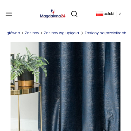
Produkty w koszyku: 
polski
zł
Otwórz wyszukiwarkę
ona główna
Zasłony
Zasłony wg upięcia.
Zasłony na przelotkach