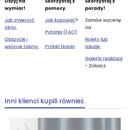
Uszyj na
Skorzystaj z
Skorzystaj z
wymiar!
pomocy.
porady!
Jak zmierzyć
Jak kupować
?
Zamów wycenę
okno.
na:
Pytania (FAQ)
Obszycie i
Rolety lub
wszycie taśmy.
Próbki tkanin
żaluzje.
Galeria realizacji
- Zobacz.
Inni klienci kupili również.