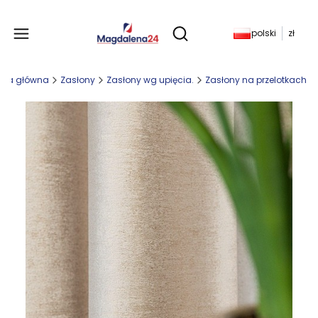
Produkty w koszyku: 
polski
zł
Otwórz wyszukiwarkę
ona główna
Zasłony
Zasłony wg upięcia.
Zasłony na przelotkach