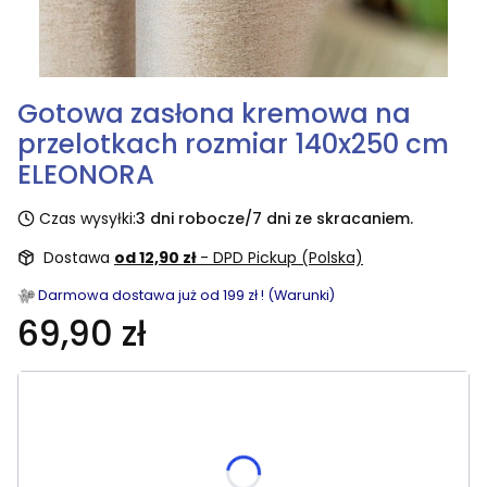
Gotowa zasłona kremowa na
przelotkach rozmiar 140x250 cm
ELEONORA
Czas wysyłki:
3 dni robocze/7 dni ze skracaniem.
Dostawa
od 12,90 zł
- DPD Pickup (Polska)
Darmowa dostawa już od 199 zł ! (Warunki)
69,90 zł
Wybierz rozmiar:
Poszczególne warianty mogą różnić się ceną
skracania, wymiar po skróceniu [cm]
(+19,90 zł)