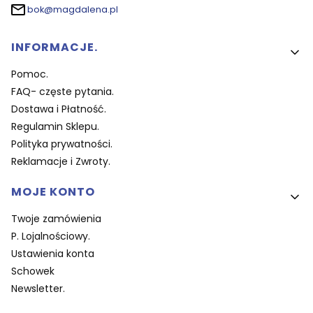
bok@magdalena.pl
Linki w stopce
INFORMACJE.
Pomoc.
FAQ- częste pytania.
Dostawa i Płatność.
Regulamin Sklepu.
Polityka prywatności.
Reklamacje i Zwroty.
MOJE KONTO
Twoje zamówienia
P. Lojalnościowy.
Ustawienia konta
Schowek
Newsletter.